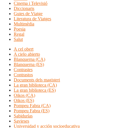
Cinema i Televisió
Diccionaris
Guies de Viatge
Literatura de Viatges
Multimèdia
Poesia
Regal
Salut
A cel obert
A cielo abierto
Blanquerna (CA)
Blanquerna (ES)
Contrastes
Contrastos
Documents dels magisteri
La gran biblioteca (CA)
La gran biblioteca (ES)
Oikos (CA)
Oikos (ES)
Pompeu Fabra (CA)
Pompeu Fabra (ES)
Sabidurías
Savieses
Universidad y acción socioeducativa