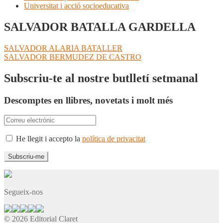
Universitat i acció socioeducativa
SALVADOR BATALLA GARDELLA
Navegació
Entrada
SALVADOR ALARIA BATALLER
anterior:
Pròxima
SALVADOR BERMUDEZ DE CASTRO
d'entrades
entrada:
Subscriu-te al nostre butlletí setmanal
Descomptes en llibres, novetats i molt més
He llegit i accepto la
política de privacitat
Segueix-nos
© 2026 Editorial Claret