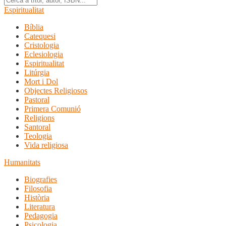
Espiritualitat
Bíblia
Catequesi
Cristologia
Eclesiologia
Espiritualitat
Litúrgia
Mort i Dol
Objectes Religiosos
Pastoral
Primera Comunió
Religions
Santoral
Teologia
Vida religiosa
Humanitats
Biografies
Filosofia
Història
Literatura
Pedagogia
Psicologia