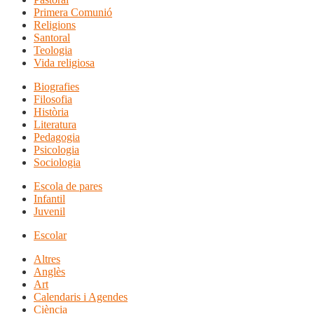
Primera Comunió
Religions
Santoral
Teologia
Vida religiosa
Biografies
Filosofia
Història
Literatura
Pedagogia
Psicologia
Sociologia
Escola de pares
Infantil
Juvenil
Escolar
Altres
Anglès
Art
Calendaris i Agendes
Ciència