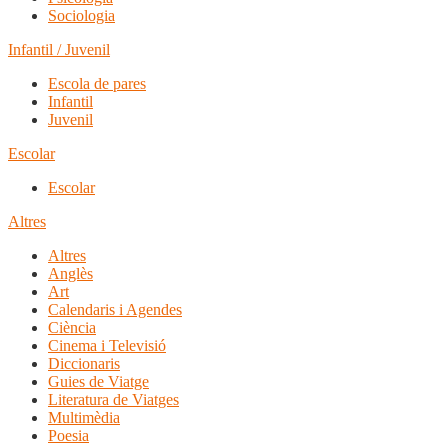
Sociologia
Infantil / Juvenil
Escola de pares
Infantil
Juvenil
Escolar
Escolar
Altres
Altres
Anglès
Art
Calendaris i Agendes
Ciència
Cinema i Televisió
Diccionaris
Guies de Viatge
Literatura de Viatges
Multimèdia
Poesia