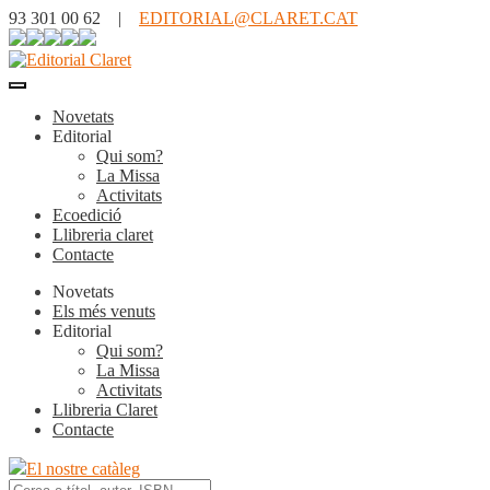
93 301 00 62 |
EDITORIAL@CLARET.CAT
Novetats
Editorial
Qui som?
La Missa
Activitats
Ecoedició
Llibreria claret
Contacte
Novetats
Els més venuts
Editorial
Qui som?
La Missa
Activitats
Llibreria Claret
Contacte
El nostre catàleg