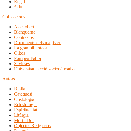
Regal
Salut
Col.leccions
A cel obert
Blanquerna
Contrastos
Documents dels magisteri
La gran biblioteca
Oikos
Pompeu Fabra
Savieses
Universitat i acció socioeducativa
Autors
Bíblia
Catequesi
Cristologia
Eclesiologia
Espiritualitat
Litúrgia
Mort i Dol
Objectes Religiosos
Pastoral