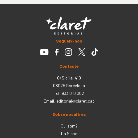
Segueix-nos
Contacte
C/Sicília, 410
08025 Barcelona
Tel: 933 010 062
Email:
editorial@claret.cat
Sobre nosaltres
Qui som?
La Missa