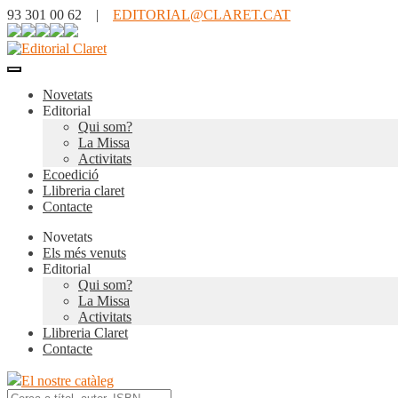
93 301 00 62 |
EDITORIAL@CLARET.CAT
Novetats
Editorial
Qui som?
La Missa
Activitats
Ecoedició
Llibreria claret
Contacte
Novetats
Els més venuts
Editorial
Qui som?
La Missa
Activitats
Llibreria Claret
Contacte
El nostre catàleg