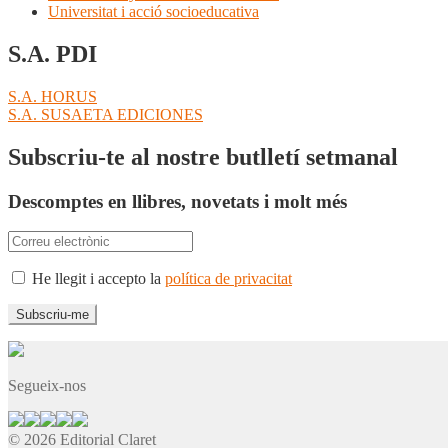
Universitat i acció socioeducativa
S.A. PDI
Navegació
Entrada
S.A. HORUS
anterior:
Pròxima
S.A. SUSAETA EDICIONES
d'entrades
entrada:
Subscriu-te al nostre butlletí setmanal
Descomptes en llibres, novetats i molt més
He llegit i accepto la
política de privacitat
Segueix-nos
© 2026 Editorial Claret