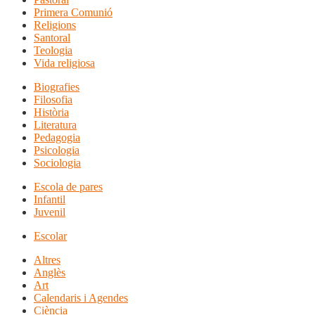
Primera Comunió
Religions
Santoral
Teologia
Vida religiosa
Biografies
Filosofia
Història
Literatura
Pedagogia
Psicologia
Sociologia
Escola de pares
Infantil
Juvenil
Escolar
Altres
Anglès
Art
Calendaris i Agendes
Ciència