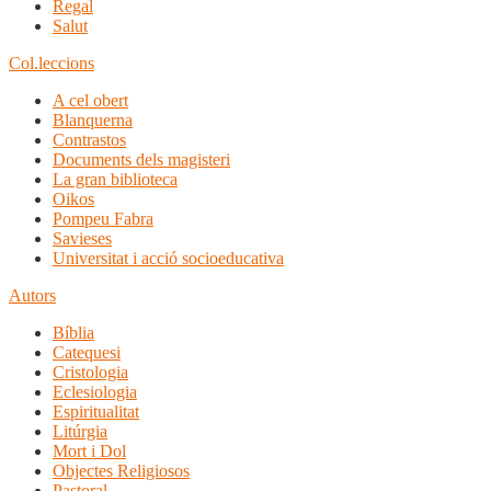
Regal
Salut
Col.leccions
A cel obert
Blanquerna
Contrastos
Documents dels magisteri
La gran biblioteca
Oikos
Pompeu Fabra
Savieses
Universitat i acció socioeducativa
Autors
Bíblia
Catequesi
Cristologia
Eclesiologia
Espiritualitat
Litúrgia
Mort i Dol
Objectes Religiosos
Pastoral