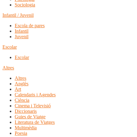
Sociologia
Infantil / Juvenil
Escola de pares
Infantil
Juvenil
Escolar
Escolar
Altres
Altres
Anglès
Art
Calendaris i Agendes
Ciència
Cinema i Televisió
Diccionaris
Guies de Viatge
Literatura de Viatges
Multimèdia
Poesia