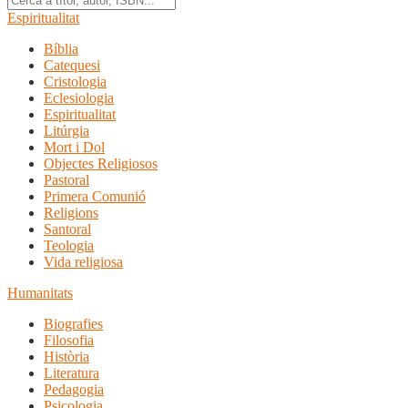
Espiritualitat
Bíblia
Catequesi
Cristologia
Eclesiologia
Espiritualitat
Litúrgia
Mort i Dol
Objectes Religiosos
Pastoral
Primera Comunió
Religions
Santoral
Teologia
Vida religiosa
Humanitats
Biografies
Filosofia
Història
Literatura
Pedagogia
Psicologia