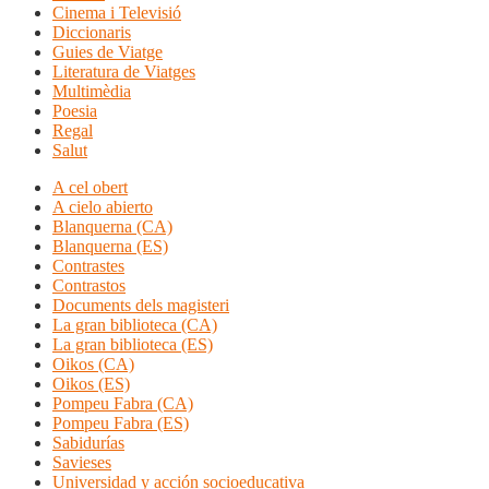
Cinema i Televisió
Diccionaris
Guies de Viatge
Literatura de Viatges
Multimèdia
Poesia
Regal
Salut
A cel obert
A cielo abierto
Blanquerna (CA)
Blanquerna (ES)
Contrastes
Contrastos
Documents dels magisteri
La gran biblioteca (CA)
La gran biblioteca (ES)
Oikos (CA)
Oikos (ES)
Pompeu Fabra (CA)
Pompeu Fabra (ES)
Sabidurías
Savieses
Universidad y acción socioeducativa