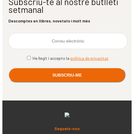
Subscriu-te al nostre butlletí
setmanal
Descomptes en llibres, novetats i molt més
He llegit i accepto la
política de privacitat
Segueix-nos