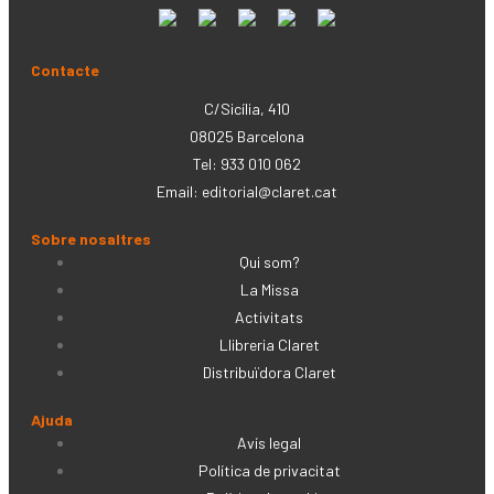
Contacte
C/Sicília, 410
08025 Barcelona
Tel: 933 010 062
Email:
editorial@claret.cat
Sobre nosaltres
Qui som?
La Missa
Activitats
Llibreria Claret
Distribuïdora Claret
Ajuda
Avís legal
Política de privacitat