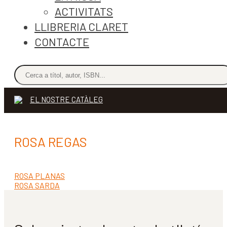
ACTIVITATS
LLIBRERIA CLARET
CONTACTE
EL NOSTRE CATÀLEG
ROSA REGAS
Entrada
ROSA PLANAS
Navegació
anterior:
Pròxima
ROSA SARDA
d'entrades
entrada: