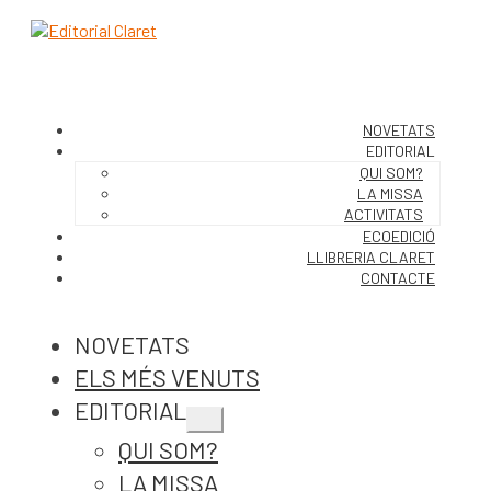
NOVETATS
EDITORIAL
QUI SOM?
LA MISSA
ACTIVITATS
ECOEDICIÓ
LLIBRERIA CLARET
CONTACTE
NOVETATS
ELS MÉS VENUTS
EDITORIAL
Expandeix
QUI SOM?
el
menú
LA MISSA
secundari