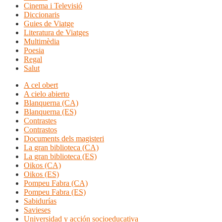
Cinema i Televisió
Diccionaris
Guies de Viatge
Literatura de Viatges
Multimèdia
Poesia
Regal
Salut
A cel obert
A cielo abierto
Blanquerna (CA)
Blanquerna (ES)
Contrastes
Contrastos
Documents dels magisteri
La gran biblioteca (CA)
La gran biblioteca (ES)
Oikos (CA)
Oikos (ES)
Pompeu Fabra (CA)
Pompeu Fabra (ES)
Sabidurías
Savieses
Universidad y acción socioeducativa