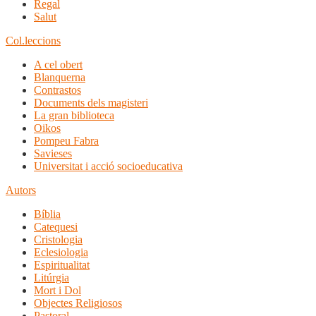
Regal
Salut
Col.leccions
A cel obert
Blanquerna
Contrastos
Documents dels magisteri
La gran biblioteca
Oikos
Pompeu Fabra
Savieses
Universitat i acció socioeducativa
Autors
Bíblia
Catequesi
Cristologia
Eclesiologia
Espiritualitat
Litúrgia
Mort i Dol
Objectes Religiosos
Pastoral