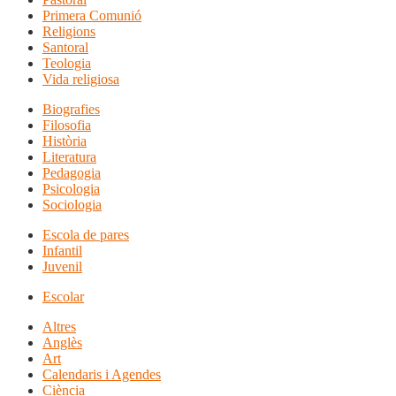
Primera Comunió
Religions
Santoral
Teologia
Vida religiosa
Biografies
Filosofia
Història
Literatura
Pedagogia
Psicologia
Sociologia
Escola de pares
Infantil
Juvenil
Escolar
Altres
Anglès
Art
Calendaris i Agendes
Ciència