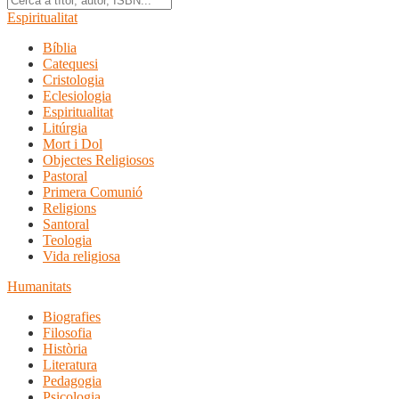
Espiritualitat
Bíblia
Catequesi
Cristologia
Eclesiologia
Espiritualitat
Litúrgia
Mort i Dol
Objectes Religiosos
Pastoral
Primera Comunió
Religions
Santoral
Teologia
Vida religiosa
Humanitats
Biografies
Filosofia
Història
Literatura
Pedagogia
Psicologia