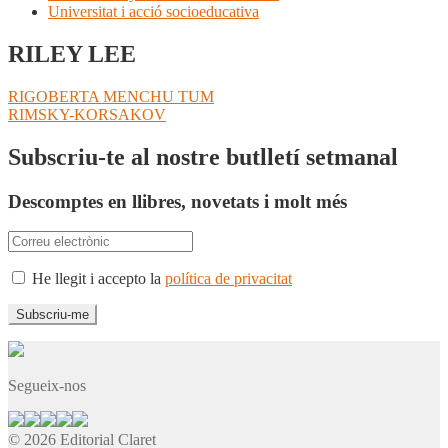
Universitat i acció socioeducativa
RILEY LEE
Navegació
Entrada
RIGOBERTA MENCHU TUM
anterior:
Pròxima
RIMSKY-KORSAKOV
d'entrades
entrada:
Subscriu-te al nostre butlletí setmanal
Descomptes en llibres, novetats i molt més
He llegit i accepto la
política de privacitat
Segueix-nos
© 2026 Editorial Claret