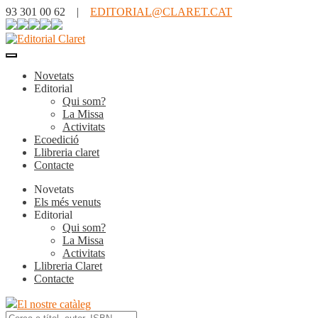
93 301 00 62 |
EDITORIAL@CLARET.CAT
Novetats
Editorial
Qui som?
La Missa
Activitats
Ecoedició
Llibreria claret
Contacte
Novetats
Els més venuts
Editorial
Qui som?
La Missa
Activitats
Llibreria Claret
Contacte
El nostre catàleg