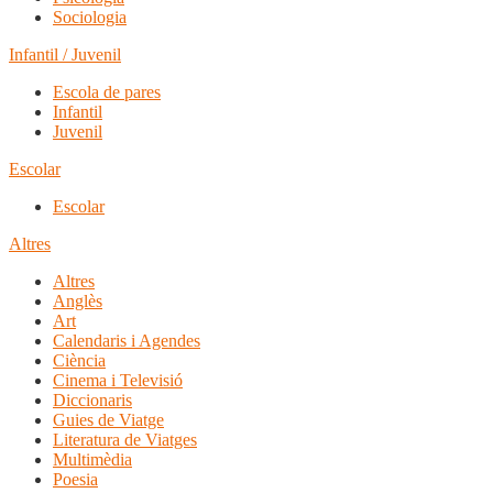
Sociologia
Infantil / Juvenil
Escola de pares
Infantil
Juvenil
Escolar
Escolar
Altres
Altres
Anglès
Art
Calendaris i Agendes
Ciència
Cinema i Televisió
Diccionaris
Guies de Viatge
Literatura de Viatges
Multimèdia
Poesia