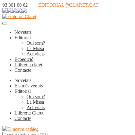
93 301 00 62 |
EDITORIAL@CLARET.CAT
Novetats
Editorial
Qui som?
La Missa
Activitats
Ecoedició
Llibreria claret
Contacte
Novetats
Els més venuts
Editorial
Qui som?
La Missa
Activitats
Llibreria Claret
Contacte
El nostre catàleg