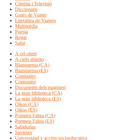
Cinema i Televisió
Diccionaris
Guies de Viatge
Literatura de Viatges
Multimèdia
Poesia
Regal
Salut
A cel obert
A cielo abierto
Blanquerna (CA)
Blanquerna (ES)
Contrastes
Contrastos
Documents dels magisteri
La gran biblioteca (CA)
La gran biblioteca (ES)
Oikos (CA)
Oikos (ES)
Pompeu Fabra (CA)
Pompeu Fabra (ES)
Sabidurías
Savieses
Universidad y acción socioeducativa