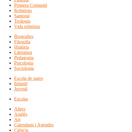
Primera Comunió
Religions
Santoral
Teologia
Vida religiosa
Biografies
Filosofia
Història
Literatura
Pedagogia
Psicologia
Sociologia
Escola de pares
Infantil
Juvenil
Escolar
Altres
Anglès
Art
Calendaris i Agendes
Ciència