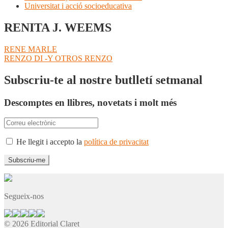
Universitat i acció socioeducativa
RENITA J. WEEMS
Navegació
Entrada
RENE MARLE
anterior:
Pròxima
RENZO DI -Y OTROS RENZO
d'entrades
entrada:
Subscriu-te al nostre butlletí setmanal
Descomptes en llibres, novetats i molt més
He llegit i accepto la
política de privacitat
Segueix-nos
© 2026 Editorial Claret