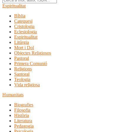
Espiritualitat
Bíblia
Catequesi
Cristologia
Eclesiologia
Espiritualitat
Litúrgia
Mort i Dol
Objectes Religiosos
Pastoral
Primera Comunió
Religions
Santoral
Teologia
Vida religiosa
Humanitats
Biografies
Filosofia
Història
Literatura
Pedagogia
Psicologia