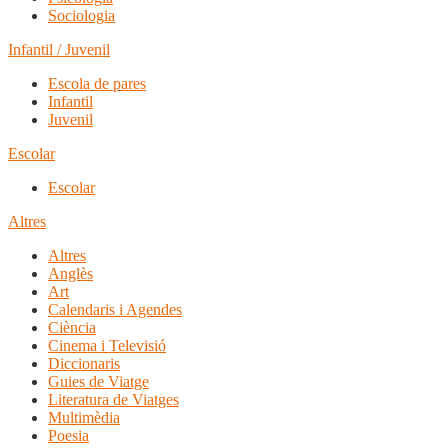
Sociologia
Infantil / Juvenil
Escola de pares
Infantil
Juvenil
Escolar
Escolar
Altres
Altres
Anglès
Art
Calendaris i Agendes
Ciència
Cinema i Televisió
Diccionaris
Guies de Viatge
Literatura de Viatges
Multimèdia
Poesia