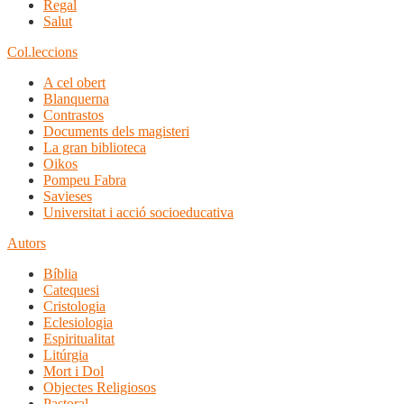
Regal
Salut
Col.leccions
A cel obert
Blanquerna
Contrastos
Documents dels magisteri
La gran biblioteca
Oikos
Pompeu Fabra
Savieses
Universitat i acció socioeducativa
Autors
Bíblia
Catequesi
Cristologia
Eclesiologia
Espiritualitat
Litúrgia
Mort i Dol
Objectes Religiosos
Pastoral