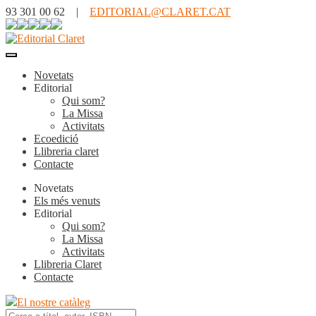
93 301 00 62 |
EDITORIAL@CLARET.CAT
Novetats
Editorial
Qui som?
La Missa
Activitats
Ecoedició
Llibreria claret
Contacte
Novetats
Els més venuts
Editorial
Qui som?
La Missa
Activitats
Llibreria Claret
Contacte
El nostre catàleg