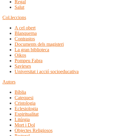
Regal
Salut
Col.leccions
A cel obert
Blanquerna
Contrastos
Documents dels magisteri
La gran biblioteca
Oikos
Pompeu Fabra
Savieses
Universitat i acció socioeducativa
Autors
Bíblia
Catequesi
Cristologia
Eclesiologia
Espiritualitat
Litúrgia
Mort i Dol
Objectes Religiosos
Pastoral