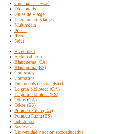
Cinema i Televisió
Diccionaris
Guies de Viatge
Literatura de Viatges
Multimèdia
Poesia
Regal
Salut
A cel obert
A cielo abierto
Blanquerna (CA)
Blanquerna (ES)
Contrastes
Contrastos
Documents dels magisteri
La gran biblioteca (CA)
La gran biblioteca (ES)
Oikos (CA)
Oikos (ES)
Pompeu Fabra (CA)
Pompeu Fabra (ES)
Sabidurías
Savieses
Universidad y acción socioeducativa