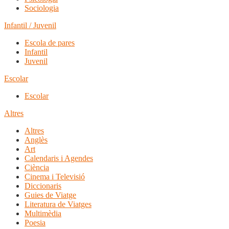
Sociologia
Infantil / Juvenil
Escola de pares
Infantil
Juvenil
Escolar
Escolar
Altres
Altres
Anglès
Art
Calendaris i Agendes
Ciència
Cinema i Televisió
Diccionaris
Guies de Viatge
Literatura de Viatges
Multimèdia
Poesia