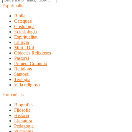
Espiritualitat
Bíblia
Catequesi
Cristologia
Eclesiologia
Espiritualitat
Litúrgia
Mort i Dol
Objectes Religiosos
Pastoral
Primera Comunió
Religions
Santoral
Teologia
Vida religiosa
Humanitats
Biografies
Filosofia
Història
Literatura
Pedagogia
Psicologia