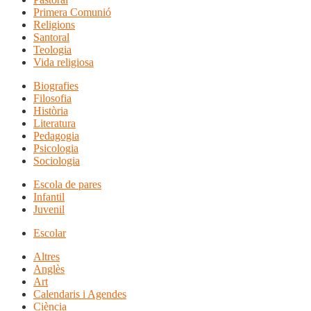
Primera Comunió
Religions
Santoral
Teologia
Vida religiosa
Biografies
Filosofia
Història
Literatura
Pedagogia
Psicologia
Sociologia
Escola de pares
Infantil
Juvenil
Escolar
Altres
Anglès
Art
Calendaris i Agendes
Ciència