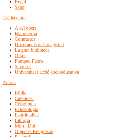
Regal
Salut
Col.leccions
A cel obert
Blanquerna
Contrastos
Documents dels magisteri
La gran biblioteca
Oikos
Pompeu Fabra
Savieses
Universitat i acció socioeducativa
Autors
Bíblia
Catequesi
Cristologia
Eclesiologia
Espiritualitat
Litúrgia
Mort i Dol
Objectes Religiosos
Pastoral