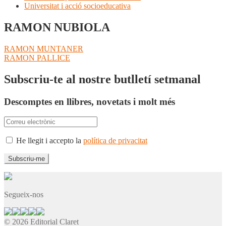
Universitat i acció socioeducativa
RAMON NUBIOLA
Navegació
Entrada
RAMON MUNTANER
anterior:
Pròxima
RAMON PALLICE
d'entrades
entrada:
Subscriu-te al nostre butlletí setmanal
Descomptes en llibres, novetats i molt més
He llegit i accepto la
política de privacitat
Segueix-nos
© 2026 Editorial Claret