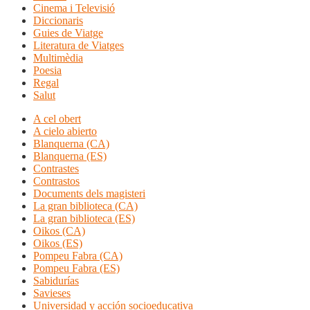
Cinema i Televisió
Diccionaris
Guies de Viatge
Literatura de Viatges
Multimèdia
Poesia
Regal
Salut
A cel obert
A cielo abierto
Blanquerna (CA)
Blanquerna (ES)
Contrastes
Contrastos
Documents dels magisteri
La gran biblioteca (CA)
La gran biblioteca (ES)
Oikos (CA)
Oikos (ES)
Pompeu Fabra (CA)
Pompeu Fabra (ES)
Sabidurías
Savieses
Universidad y acción socioeducativa