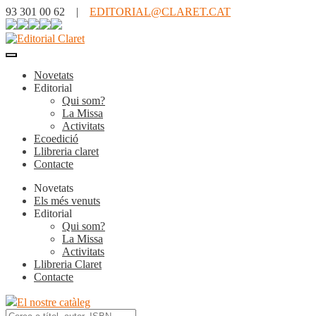
93 301 00 62 |
EDITORIAL@CLARET.CAT
Novetats
Editorial
Qui som?
La Missa
Activitats
Ecoedició
Llibreria claret
Contacte
Novetats
Els més venuts
Editorial
Qui som?
La Missa
Activitats
Llibreria Claret
Contacte
El nostre catàleg