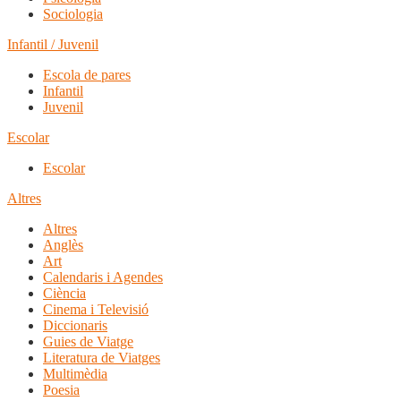
Sociologia
Infantil / Juvenil
Escola de pares
Infantil
Juvenil
Escolar
Escolar
Altres
Altres
Anglès
Art
Calendaris i Agendes
Ciència
Cinema i Televisió
Diccionaris
Guies de Viatge
Literatura de Viatges
Multimèdia
Poesia