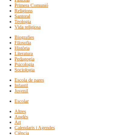
Primera Comunió
Religions
Santoral
Teologia
Vida religiosa
Biografies
Filosofia
Història
Literatura
Pedagogia
Psicologia
Sociologia
Escola de pares
Infantil
Juvenil
Escolar
Altres
Anglès
Art
Calendaris i Agendes
Ciència