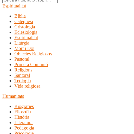
Espiritualitat
Bíblia
Catequesi
Cristologia
Eclesiologia
Espiritualitat
Litúrgia
Mort i Dol
Objectes Religiosos
Pastoral
Primera Comunió
Religions
Santoral
Teologia
Vida religiosa
Humanitats
Biografies
Filosofia
Història
Literatura
Pedagogia
Psicologia