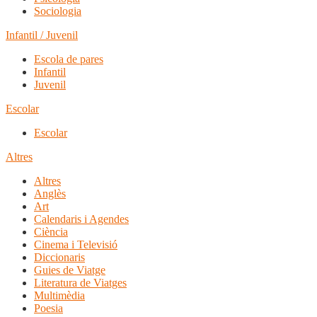
Sociologia
Infantil / Juvenil
Escola de pares
Infantil
Juvenil
Escolar
Escolar
Altres
Altres
Anglès
Art
Calendaris i Agendes
Ciència
Cinema i Televisió
Diccionaris
Guies de Viatge
Literatura de Viatges
Multimèdia
Poesia