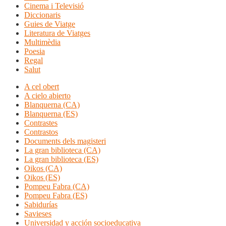
Cinema i Televisió
Diccionaris
Guies de Viatge
Literatura de Viatges
Multimèdia
Poesia
Regal
Salut
A cel obert
A cielo abierto
Blanquerna (CA)
Blanquerna (ES)
Contrastes
Contrastos
Documents dels magisteri
La gran biblioteca (CA)
La gran biblioteca (ES)
Oikos (CA)
Oikos (ES)
Pompeu Fabra (CA)
Pompeu Fabra (ES)
Sabidurías
Savieses
Universidad y acción socioeducativa