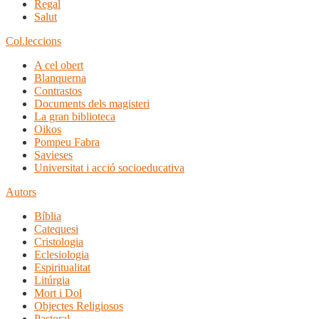
Regal
Salut
Col.leccions
A cel obert
Blanquerna
Contrastos
Documents dels magisteri
La gran biblioteca
Oikos
Pompeu Fabra
Savieses
Universitat i acció socioeducativa
Autors
Bíblia
Catequesi
Cristologia
Eclesiologia
Espiritualitat
Litúrgia
Mort i Dol
Objectes Religiosos
Pastoral