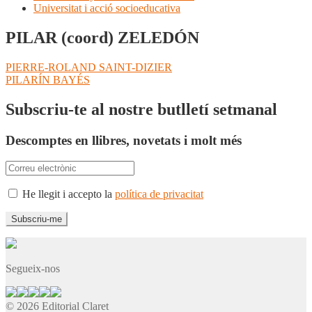
Universitat i acció socioeducativa
PILAR (coord) ZELEDÓN
Navegació
Entrada
PIERRE-ROLAND SAINT-DIZIER
anterior:
Pròxima
PILARÍN BAYÉS
d'entrades
entrada:
Subscriu-te al nostre butlletí setmanal
Descomptes en llibres, novetats i molt més
He llegit i accepto la
política de privacitat
Segueix-nos
© 2026 Editorial Claret