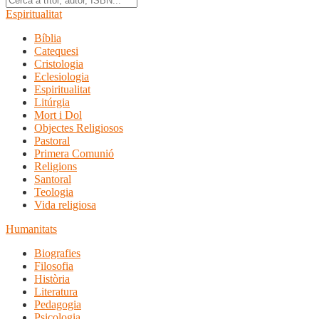
Espiritualitat
Bíblia
Catequesi
Cristologia
Eclesiologia
Espiritualitat
Litúrgia
Mort i Dol
Objectes Religiosos
Pastoral
Primera Comunió
Religions
Santoral
Teologia
Vida religiosa
Humanitats
Biografies
Filosofia
Història
Literatura
Pedagogia
Psicologia