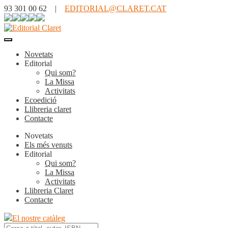
93 301 00 62 |
EDITORIAL@CLARET.CAT
Novetats
Editorial
Qui som?
La Missa
Activitats
Ecoedició
Llibreria claret
Contacte
Novetats
Els més venuts
Editorial
Qui som?
La Missa
Activitats
Llibreria Claret
Contacte
El nostre catàleg