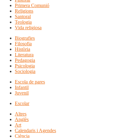
Primera Comunió
Religions
Santoral
Teologia
Vida religiosa
Biografies
Filosofia
Història
Literatura
Pedagogia
Psicologia
Sociologia
Escola de pares
Infantil
Juvenil
Escolar
Altres
Anglès
Art
Calendaris i Agendes
Ciència