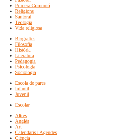
Primera Comunió
Religions
Santoral
Teologia
Vida religiosa
Biografies
Filosofia
Història
Literatura
Pedagogia
Psicologia
Sociologia
Escola de pares
Infantil
Juvenil
Escolar
Altres
Anglès
Art
Calendaris i Agendes
Ciència