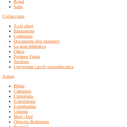
Regal
Salut
Col.leccions
A cel obert
Blanquerna
Contrastos
Documents dels magisteri
La gran biblioteca
Oikos
Pompeu Fabra
Savieses
Universitat i acció socioeducativa
Autors
Bíblia
Catequesi
Cristologia
Eclesiologia
Espiritualitat
Litúrgia
Mort i Dol
Objectes Religiosos
Pastoral