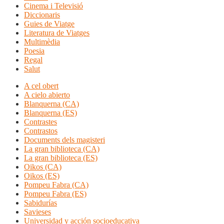
Cinema i Televisió
Diccionaris
Guies de Viatge
Literatura de Viatges
Multimèdia
Poesia
Regal
Salut
A cel obert
A cielo abierto
Blanquerna (CA)
Blanquerna (ES)
Contrastes
Contrastos
Documents dels magisteri
La gran biblioteca (CA)
La gran biblioteca (ES)
Oikos (CA)
Oikos (ES)
Pompeu Fabra (CA)
Pompeu Fabra (ES)
Sabidurías
Savieses
Universidad y acción socioeducativa