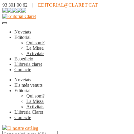
93 301 00 62 |
EDITORIAL@CLARET.CAT
Novetats
Editorial
Qui som?
La Missa
Activitats
Ecoedició
Llibreria claret
Contacte
Novetats
Els més venuts
Editorial
Qui som?
La Missa
Activitats
Llibreria Claret
Contacte
El nostre catàleg