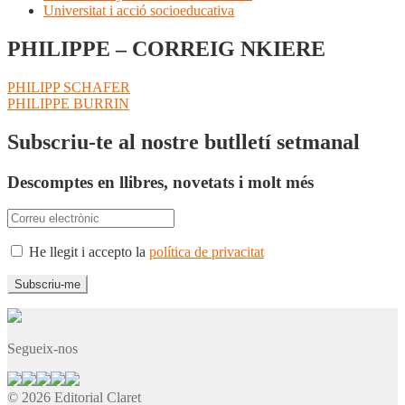
Universitat i acció socioeducativa
PHILIPPE – CORREIG NKIERE
Navegació
Entrada
PHILIPP SCHAFER
anterior:
Pròxima
PHILIPPE BURRIN
d'entrades
entrada:
Subscriu-te al nostre butlletí setmanal
Descomptes en llibres, novetats i molt més
He llegit i accepto la
política de privacitat
Segueix-nos
© 2026 Editorial Claret