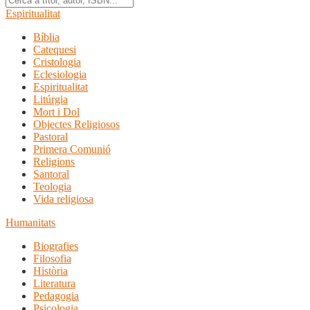
Espiritualitat
Bíblia
Catequesi
Cristologia
Eclesiologia
Espiritualitat
Litúrgia
Mort i Dol
Objectes Religiosos
Pastoral
Primera Comunió
Religions
Santoral
Teologia
Vida religiosa
Humanitats
Biografies
Filosofia
Història
Literatura
Pedagogia
Psicologia