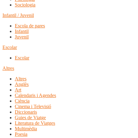
Sociologia
Infantil / Juvenil
Escola de pares
Infantil
Juvenil
Escolar
Escolar
Altres
Altres
Anglès
Art
Calendaris i Agendes
Ciència
Cinema i Televisió
Diccionaris
Guies de Viatge
Literatura de Viatges
Multimèdia
Poesia