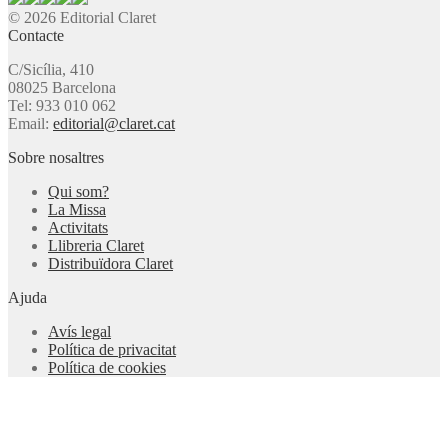
© 2026 Editorial Claret
Contacte
C/Sicília, 410
08025 Barcelona
Tel: 933 010 062
Email:
editorial@claret.cat
Sobre nosaltres
Qui som?
La Missa
Activitats
Llibreria Claret
Distribuïdora Claret
Ajuda
Avís legal
Política de privacitat
Política de cookies