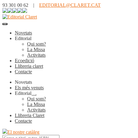
93 301 00 62 |
EDITORIAL@CLARET.CAT
Novetats
Editorial
Qui som?
La Missa
Activitats
Ecoedició
Llibreria claret
Contacte
Novetats
Els més venuts
Editorial
Expandeix
Qui som?
el
La Missa
menú
Activitats
secundari
Llibreria Claret
Contacte
El nostre catàleg