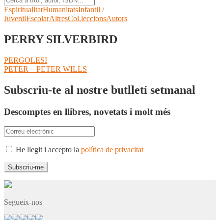
Espiritualitat
Humanitats
Infantil /
Juvenil
Escolar
Altres
Col.leccions
Autors
PERRY SILVERBIRD
Navegació
Entrada
PERGOLESI
anterior:
Pròxima
PETER – PETER WILLS
d'entrades
entrada:
Subscriu-te al nostre butlletí setmanal
Descomptes en llibres, novetats i molt més
He llegit i accepto la
política de privacitat
Segueix-nos