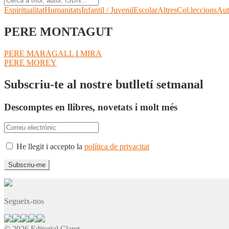
Espiritualitat
Humanitats
Infantil / Juvenil
Escolar
Altres
Col.leccions
Aut
PERE MONTAGUT
Navegació
Entrada
PERE MARAGALL I MIRA
anterior:
Pròxima
PERE MOREY
d'entrades
entrada:
Subscriu-te al nostre butlletí setmanal
Descomptes en llibres, novetats i molt més
He llegit i accepto la
política de privacitat
Segueix-nos
© 2026 Editorial Claret