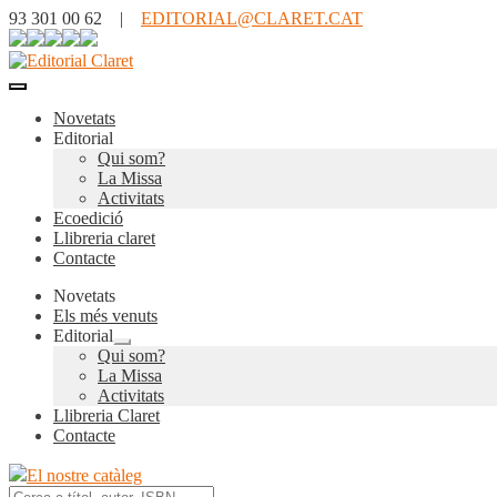
93 301 00 62 |
EDITORIAL@CLARET.CAT
Novetats
Editorial
Qui som?
La Missa
Activitats
Ecoedició
Llibreria claret
Contacte
Novetats
Els més venuts
Editorial
Expandeix
Qui som?
el
La Missa
menú
Activitats
secundari
Llibreria Claret
Contacte
El nostre catàleg