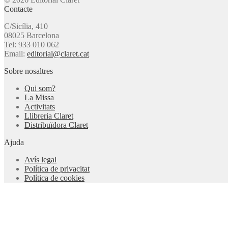
Contacte
C/Sicília, 410
08025 Barcelona
Tel: 933 010 062
Email:
editorial@claret.cat
Sobre nosaltres
Qui som?
La Missa
Activitats
Llibreria Claret
Distribuïdora Claret
Ajuda
Avís legal
Política de privacitat
Política de cookies