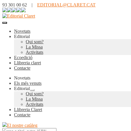
93 301 00 62 |
EDITORIAL@CLARET.CAT
Novetats
Editorial
Qui som?
La Missa
Activitats
Ecoedició
Llibreria claret
Contacte
Novetats
Els més venuts
Editorial
Expandeix
Qui som?
el
La Missa
menú
Activitats
secundari
Llibreria Claret
Contacte
El nostre catàleg