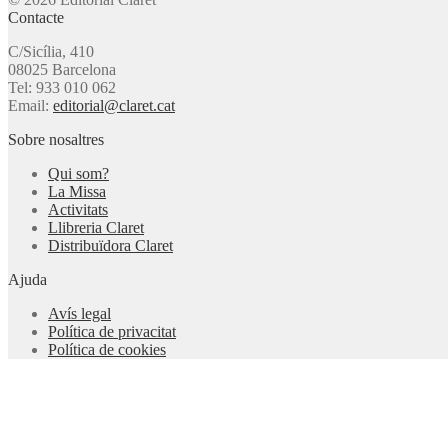
Contacte
C/Sicília, 410
08025 Barcelona
Tel: 933 010 062
Email:
editorial@claret.cat
Sobre nosaltres
Qui som?
La Missa
Activitats
Llibreria Claret
Distribuïdora Claret
Ajuda
Avís legal
Política de privacitat
Política de cookies