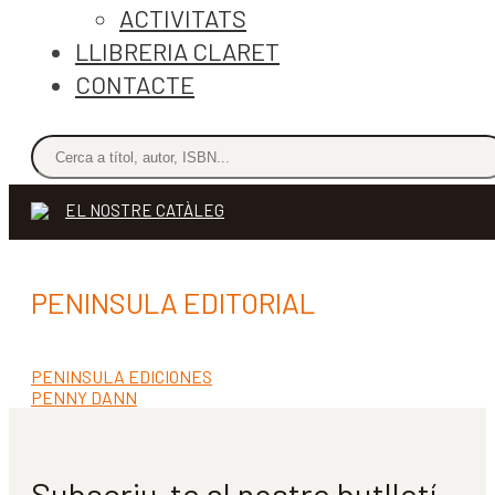
ACTIVITATS
LLIBRERIA CLARET
CONTACTE
EL NOSTRE CATÀLEG
PENINSULA EDITORIAL
Entrada
PENINSULA EDICIONES
Navegació
anterior:
Pròxima
PENNY DANN
d'entrades
entrada:
Subscriu-te al nostre butlletí