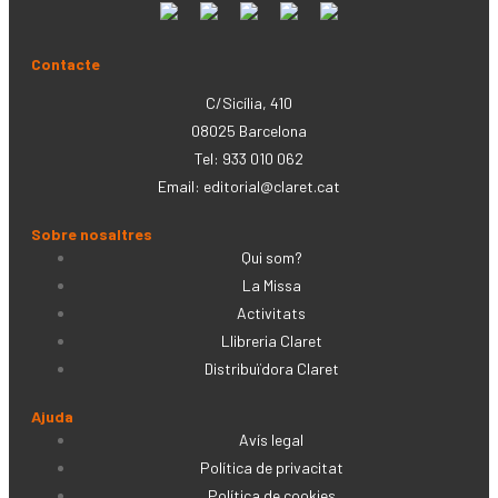
Contacte
C/Sicília, 410
08025 Barcelona
Tel: 933 010 062
Email:
editorial@claret.cat
Sobre nosaltres
Qui som?
La Missa
Activitats
Llibreria Claret
Distribuïdora Claret
Ajuda
Avís legal
Política de privacitat
Política de cookies