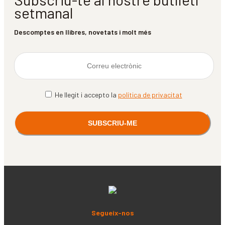
setmanal
Descomptes en llibres, novetats i molt més
He llegit i accepto la
política de privacitat
Segueix-nos