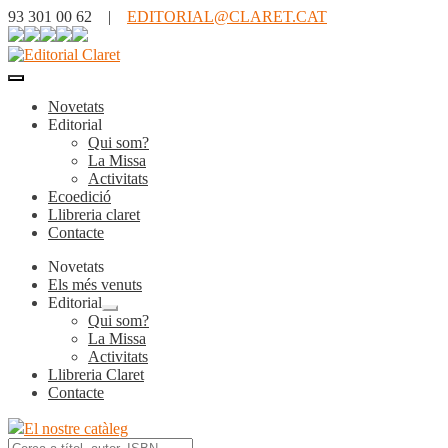
93 301 00 62 |
EDITORIAL@CLARET.CAT
Novetats
Editorial
Qui som?
La Missa
Activitats
Ecoedició
Llibreria claret
Contacte
Novetats
Els més venuts
Editorial
Expandeix
Qui som?
el
La Missa
menú
Activitats
secundari
Llibreria Claret
Contacte
El nostre catàleg