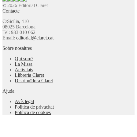
© 2026 Editorial Claret
Contacte
C/Sicília, 410
08025 Barcelona
Tel: 933 010 062
Email:
editorial@claret.cat
Sobre nosaltres
Qui som?
La Missa
Activitats
Llibreria Claret
Distribuïdora Claret
Ajuda
Avís legal
Política de privacitat
Política de cookies