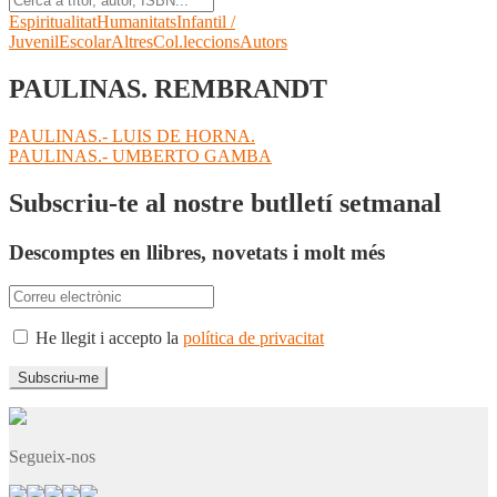
Espiritualitat
Humanitats
Infantil /
Juvenil
Escolar
Altres
Col.leccions
Autors
PAULINAS. REMBRANDT
Navegació
Entrada
PAULINAS.- LUIS DE HORNA.
anterior:
Pròxima
PAULINAS.- UMBERTO GAMBA
d'entrades
entrada:
Subscriu-te al nostre butlletí setmanal
Descomptes en llibres, novetats i molt més
He llegit i accepto la
política de privacitat
Segueix-nos