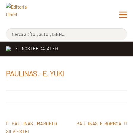
NOVETATS
EL NOSTRE CATÀLEG
ELS MÉS VENUTS
EDITORIAL
Exp
PAULINAS.- E. YUKI
el
LLIBRERIA CLARET
me
CONTACTE
sec
Navegació
Entrada
Pròxima
PAULINAS .-MARCELO
PAULINAS. F. BORBOA
d'entrades
anterior:
entrada:
SILVIESTRI