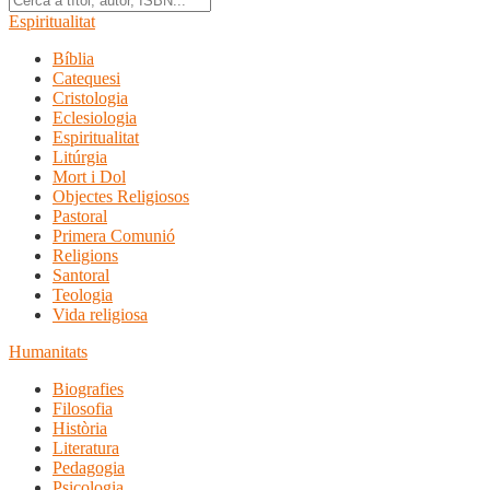
Espiritualitat
Bíblia
Catequesi
Cristologia
Eclesiologia
Espiritualitat
Litúrgia
Mort i Dol
Objectes Religiosos
Pastoral
Primera Comunió
Religions
Santoral
Teologia
Vida religiosa
Humanitats
Biografies
Filosofia
Història
Literatura
Pedagogia
Psicologia