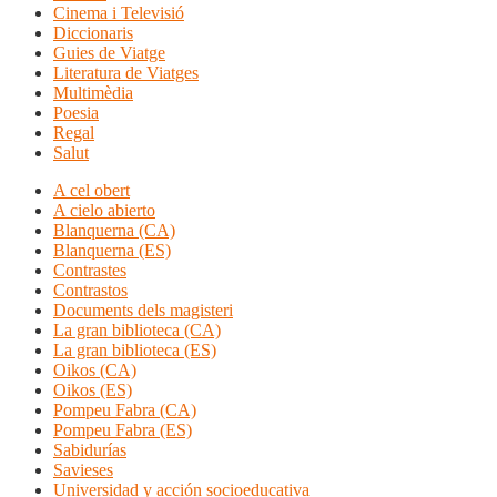
Cinema i Televisió
Diccionaris
Guies de Viatge
Literatura de Viatges
Multimèdia
Poesia
Regal
Salut
A cel obert
A cielo abierto
Blanquerna (CA)
Blanquerna (ES)
Contrastes
Contrastos
Documents dels magisteri
La gran biblioteca (CA)
La gran biblioteca (ES)
Oikos (CA)
Oikos (ES)
Pompeu Fabra (CA)
Pompeu Fabra (ES)
Sabidurías
Savieses
Universidad y acción socioeducativa