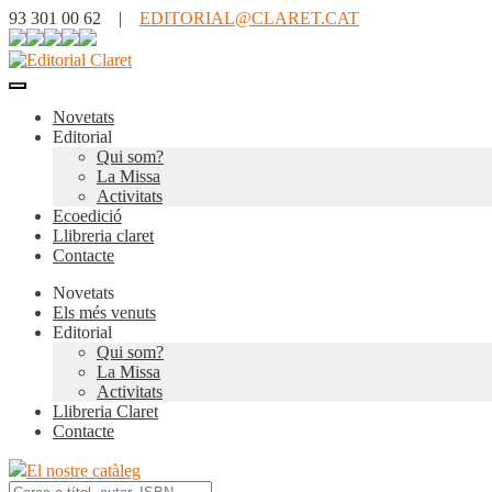
93 301 00 62 |
EDITORIAL@CLARET.CAT
Novetats
Editorial
Qui som?
La Missa
Activitats
Ecoedició
Llibreria claret
Contacte
Novetats
Els més venuts
Editorial
Qui som?
La Missa
Activitats
Llibreria Claret
Contacte
El nostre catàleg