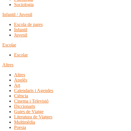
Sociologia
Infantil / Juvenil
Escola de pares
Infantil
Juvenil
Escolar
Escolar
Altres
Altres
Anglès
Art
Calendaris i Agendes
Ciència
Cinema i Televisió
Diccionaris
Guies de Viatge
Literatura de Viatges
Multimèdia
Poesia