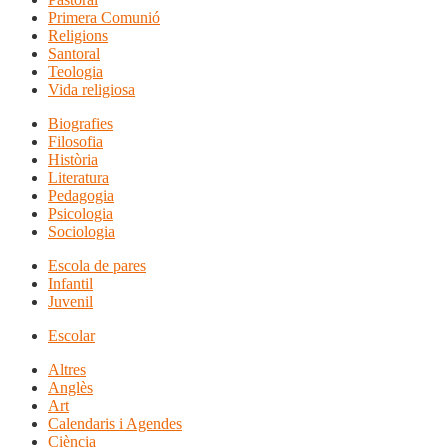
Primera Comunió
Religions
Santoral
Teologia
Vida religiosa
Biografies
Filosofia
Història
Literatura
Pedagogia
Psicologia
Sociologia
Escola de pares
Infantil
Juvenil
Escolar
Altres
Anglès
Art
Calendaris i Agendes
Ciència