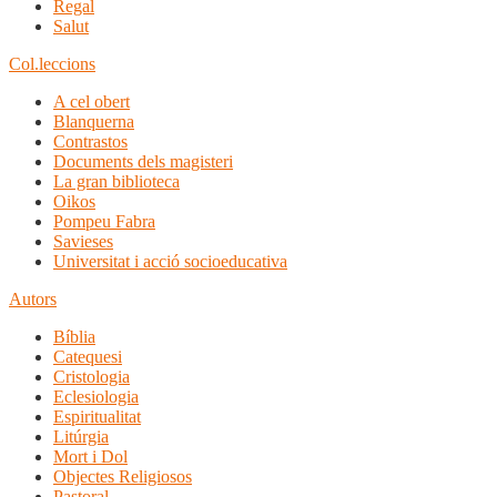
Regal
Salut
Col.leccions
A cel obert
Blanquerna
Contrastos
Documents dels magisteri
La gran biblioteca
Oikos
Pompeu Fabra
Savieses
Universitat i acció socioeducativa
Autors
Bíblia
Catequesi
Cristologia
Eclesiologia
Espiritualitat
Litúrgia
Mort i Dol
Objectes Religiosos
Pastoral