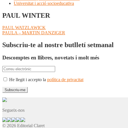
Universitat i acció socioeducativa
PAUL WINTER
Navegació
Entrada
PAUL WATZLAWICK
anterior:
Pròxima
PAULA – MARTIN DANZIGER
d'entrades
entrada:
Subscriu-te al nostre butlletí setmanal
Descomptes en llibres, novetats i molt més
He llegit i accepto la
política de privacitat
Segueix-nos
© 2026 Editorial Claret