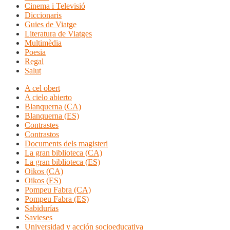
Cinema i Televisió
Diccionaris
Guies de Viatge
Literatura de Viatges
Multimèdia
Poesia
Regal
Salut
A cel obert
A cielo abierto
Blanquerna (CA)
Blanquerna (ES)
Contrastes
Contrastos
Documents dels magisteri
La gran biblioteca (CA)
La gran biblioteca (ES)
Oikos (CA)
Oikos (ES)
Pompeu Fabra (CA)
Pompeu Fabra (ES)
Sabidurías
Savieses
Universidad y acción socioeducativa