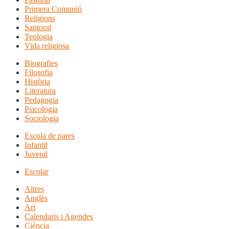
Primera Comunió
Religions
Santoral
Teologia
Vida religiosa
Biografies
Filosofia
Història
Literatura
Pedagogia
Psicologia
Sociologia
Escola de pares
Infantil
Juvenil
Escolar
Altres
Anglès
Art
Calendaris i Agendes
Ciència