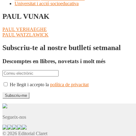
Universitat i acció socioeducativa
PAUL VUNAK
Navegació
Entrada
PAUL VERHAEGHE
anterior:
Pròxima
PAUL WATZLAWICK
d'entrades
entrada:
Subscriu-te al nostre butlletí setmanal
Descomptes en llibres, novetats i molt més
He llegit i accepto la
política de privacitat
Segueix-nos
© 2026 Editorial Claret