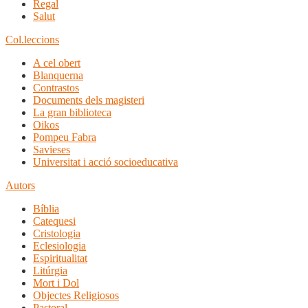
Regal
Salut
Col.leccions
A cel obert
Blanquerna
Contrastos
Documents dels magisteri
La gran biblioteca
Oikos
Pompeu Fabra
Savieses
Universitat i acció socioeducativa
Autors
Bíblia
Catequesi
Cristologia
Eclesiologia
Espiritualitat
Litúrgia
Mort i Dol
Objectes Religiosos
Pastoral