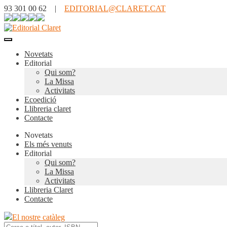
93 301 00 62 |
EDITORIAL@CLARET.CAT
Novetats
Editorial
Qui som?
La Missa
Activitats
Ecoedició
Llibreria claret
Contacte
Novetats
Els més venuts
Editorial
Qui som?
La Missa
Activitats
Llibreria Claret
Contacte
El nostre catàleg