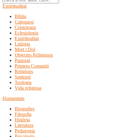
Espiritualitat
Bíblia
Catequesi
Cristologia
Eclesiologia
Espiritualitat
Litúrgia
Mort i Dol
Objectes Religiosos
Pastoral
Primera Comunió
Religions
Santoral
Teologia
Vida religiosa
Humanitats
Biografies
Filosofia
Història
Literatura
Pedagogia
Psicologia