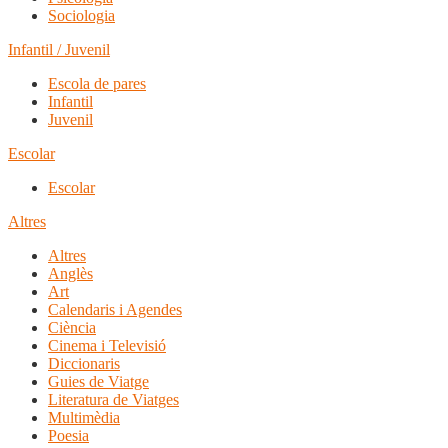
Sociologia
Infantil / Juvenil
Escola de pares
Infantil
Juvenil
Escolar
Escolar
Altres
Altres
Anglès
Art
Calendaris i Agendes
Ciència
Cinema i Televisió
Diccionaris
Guies de Viatge
Literatura de Viatges
Multimèdia
Poesia