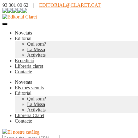
93 301 00 62 |
EDITORIAL@CLARET.CAT
Novetats
Editorial
Qui som?
La Missa
Activitats
Ecoedició
Llibreria claret
Contacte
Novetats
Els més venuts
Editorial
Qui som?
La Missa
Activitats
Llibreria Claret
Contacte
El nostre catàleg