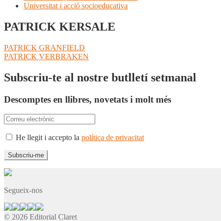
Universitat i acció socioeducativa
PATRICK KERSALE
Navegació
Entrada
PATRICK GRANFIELD
anterior:
Pròxima
PATRICK VERBRAKEN
d'entrades
entrada:
Subscriu-te al nostre butlletí setmanal
Descomptes en llibres, novetats i molt més
He llegit i accepto la
política de privacitat
Segueix-nos
© 2026 Editorial Claret