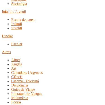
Sociologia
Infantil / Juvenil
Escola de pares
Infantil
Juvenil
Escolar
Escolar
Altres
Altres
Anglès
Art
Calendaris i Agendes
Ciència
Cinema i Televisió
Diccionaris
Guies de Viatge
Literatura de Viatges
Multimèdia
Poesia