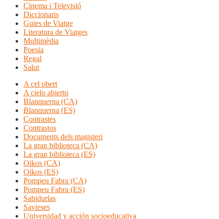
Cinema i Televisió
Diccionaris
Guies de Viatge
Literatura de Viatges
Multimèdia
Poesia
Regal
Salut
A cel obert
A cielo abierto
Blanquerna (CA)
Blanquerna (ES)
Contrastes
Contrastos
Documents dels magisteri
La gran biblioteca (CA)
La gran biblioteca (ES)
Oikos (CA)
Oikos (ES)
Pompeu Fabra (CA)
Pompeu Fabra (ES)
Sabidurías
Savieses
Universidad y acción socioeducativa