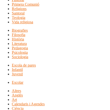
Primera Comunió
Religions
Santoral
Teologia
Vida religiosa
Biografies
Filosofia
Història
Literatura
Pedagogia
Psicologia
Sociologia
Escola de pares
Infantil
Juvenil
Escolar
Altres
Anglès
Art
Calendaris i Agendes
Ciència