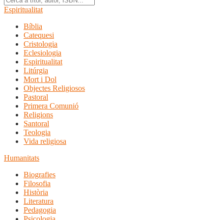
Espiritualitat
Bíblia
Catequesi
Cristologia
Eclesiologia
Espiritualitat
Litúrgia
Mort i Dol
Objectes Religiosos
Pastoral
Primera Comunió
Religions
Santoral
Teologia
Vida religiosa
Humanitats
Biografies
Filosofia
Història
Literatura
Pedagogia
Psicologia