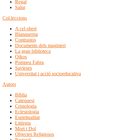
Regal
Salut
Col.leccions
A cel obert
Blanquerna
Contrastos
Documents dels magisteri
La gran biblioteca
Oikos
Pompeu Fabra
Savieses
Universitat i acció socioeducativa
Autors
Bíblia
Catequesi
Cristologia
Eclesiologia
Espiritualitat
Litúrgia
Mort i Dol
Objectes Religiosos
Pastoral