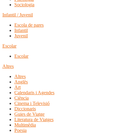
Sociologia
Infantil / Juvenil
Escola de pares
Infantil
Juvenil
Escolar
Escolar
Altres
Altres
Anglès
Art
Calendaris i Agendes
Ciència
Cinema i Televisió
Diccionaris
Guies de Viatge
Literatura de Viatges
Multimèdia
Poesia