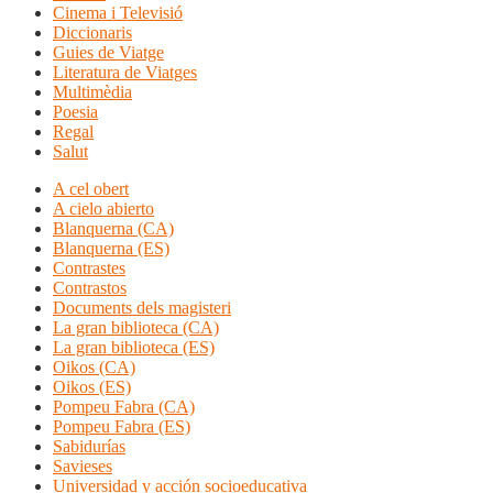
Cinema i Televisió
Diccionaris
Guies de Viatge
Literatura de Viatges
Multimèdia
Poesia
Regal
Salut
A cel obert
A cielo abierto
Blanquerna (CA)
Blanquerna (ES)
Contrastes
Contrastos
Documents dels magisteri
La gran biblioteca (CA)
La gran biblioteca (ES)
Oikos (CA)
Oikos (ES)
Pompeu Fabra (CA)
Pompeu Fabra (ES)
Sabidurías
Savieses
Universidad y acción socioeducativa