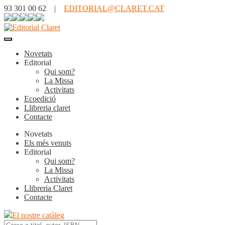
93 301 00 62 |
EDITORIAL@CLARET.CAT
Novetats
Editorial
Qui som?
La Missa
Activitats
Ecoedició
Llibreria claret
Contacte
Novetats
Els més venuts
Editorial
Qui som?
La Missa
Activitats
Llibreria Claret
Contacte
El nostre catàleg