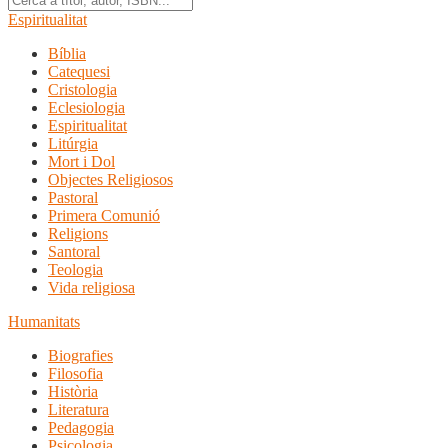
Espiritualitat
Bíblia
Catequesi
Cristologia
Eclesiologia
Espiritualitat
Litúrgia
Mort i Dol
Objectes Religiosos
Pastoral
Primera Comunió
Religions
Santoral
Teologia
Vida religiosa
Humanitats
Biografies
Filosofia
Història
Literatura
Pedagogia
Psicologia