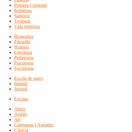
Primera Comunió
Religions
Santoral
Teologia
Vida religiosa
Biografies
Filosofia
Història
Literatura
Pedagogia
Psicologia
Sociologia
Escola de pares
Infantil
Juvenil
Escolar
Altres
Anglès
Art
Calendaris i Agendes
Ciència