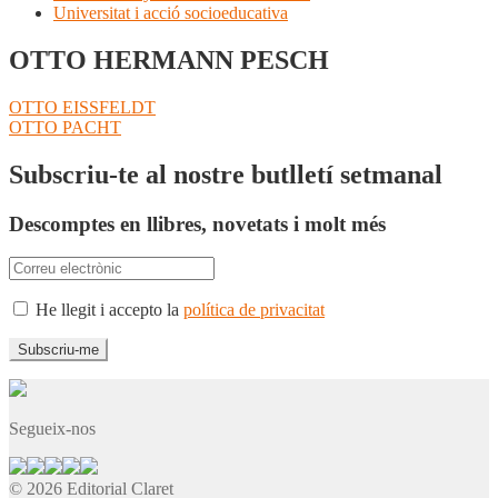
Universitat i acció socioeducativa
OTTO HERMANN PESCH
Navegació
Entrada
OTTO EISSFELDT
anterior:
Pròxima
OTTO PACHT
d'entrades
entrada:
Subscriu-te al nostre butlletí setmanal
Descomptes en llibres, novetats i molt més
He llegit i accepto la
política de privacitat
Segueix-nos
© 2026 Editorial Claret