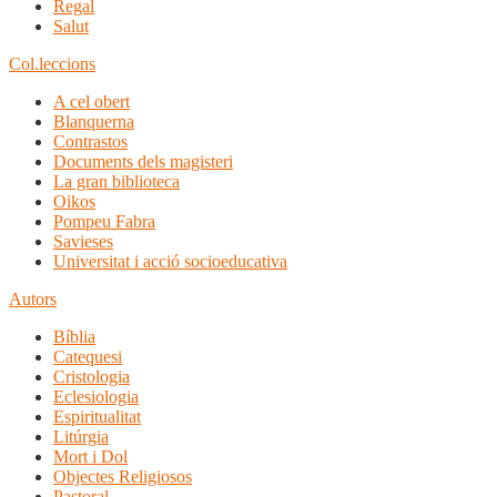
Regal
Salut
Col.leccions
A cel obert
Blanquerna
Contrastos
Documents dels magisteri
La gran biblioteca
Oikos
Pompeu Fabra
Savieses
Universitat i acció socioeducativa
Autors
Bíblia
Catequesi
Cristologia
Eclesiologia
Espiritualitat
Litúrgia
Mort i Dol
Objectes Religiosos
Pastoral