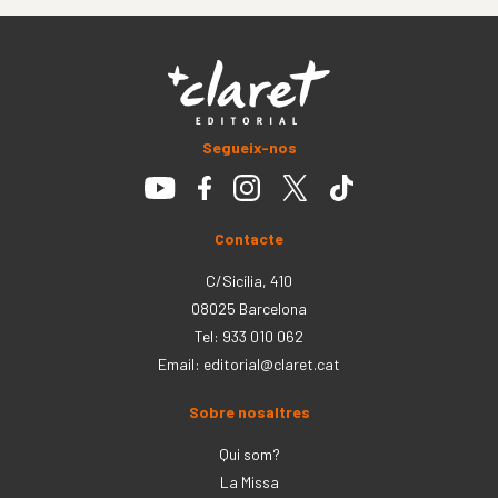
Segueix-nos
Contacte
C/Sicília, 410
08025 Barcelona
Tel: 933 010 062
Email:
editorial@claret.cat
Sobre nosaltres
Qui som?
La Missa