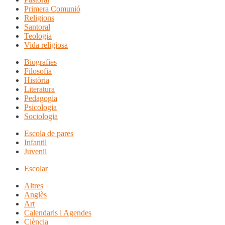
Primera Comunió
Religions
Santoral
Teologia
Vida religiosa
Biografies
Filosofia
Història
Literatura
Pedagogia
Psicologia
Sociologia
Escola de pares
Infantil
Juvenil
Escolar
Altres
Anglès
Art
Calendaris i Agendes
Ciència