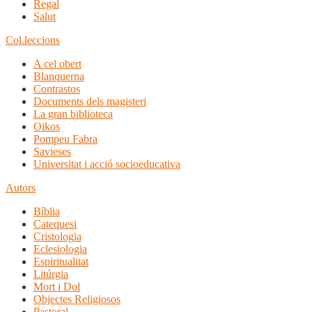
Regal
Salut
Col.leccions
A cel obert
Blanquerna
Contrastos
Documents dels magisteri
La gran biblioteca
Oikos
Pompeu Fabra
Savieses
Universitat i acció socioeducativa
Autors
Bíblia
Catequesi
Cristologia
Eclesiologia
Espiritualitat
Litúrgia
Mort i Dol
Objectes Religiosos
Pastoral