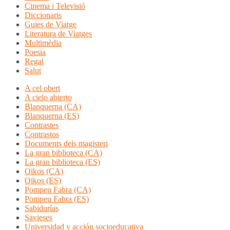
Cinema i Televisió
Diccionaris
Guies de Viatge
Literatura de Viatges
Multimèdia
Poesia
Regal
Salut
A cel obert
A cielo abierto
Blanquerna (CA)
Blanquerna (ES)
Contrastes
Contrastos
Documents dels magisteri
La gran biblioteca (CA)
La gran biblioteca (ES)
Oikos (CA)
Oikos (ES)
Pompeu Fabra (CA)
Pompeu Fabra (ES)
Sabidurías
Savieses
Universidad y acción socioeducativa