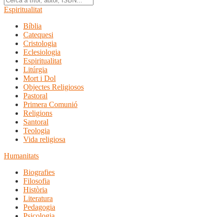
Espiritualitat
Bíblia
Catequesi
Cristologia
Eclesiologia
Espiritualitat
Litúrgia
Mort i Dol
Objectes Religiosos
Pastoral
Primera Comunió
Religions
Santoral
Teologia
Vida religiosa
Humanitats
Biografies
Filosofia
Història
Literatura
Pedagogia
Psicologia