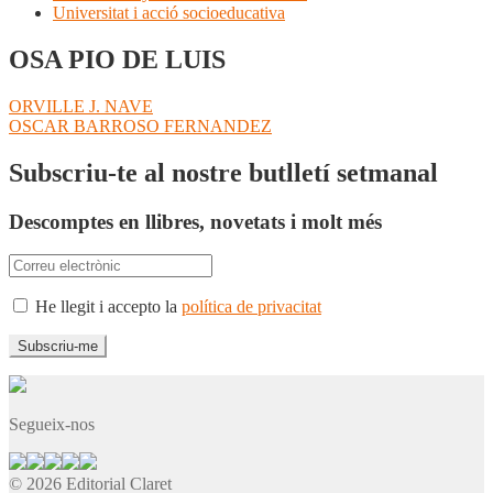
Universitat i acció socioeducativa
OSA PIO DE LUIS
Navegació
Entrada
ORVILLE J. NAVE
anterior:
Pròxima
OSCAR BARROSO FERNANDEZ
d'entrades
entrada:
Subscriu-te al nostre butlletí setmanal
Descomptes en llibres, novetats i molt més
He llegit i accepto la
política de privacitat
Segueix-nos
© 2026 Editorial Claret