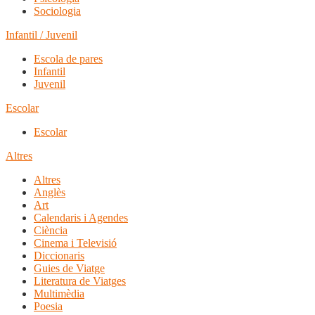
Sociologia
Infantil / Juvenil
Escola de pares
Infantil
Juvenil
Escolar
Escolar
Altres
Altres
Anglès
Art
Calendaris i Agendes
Ciència
Cinema i Televisió
Diccionaris
Guies de Viatge
Literatura de Viatges
Multimèdia
Poesia