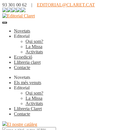
93 301 00 62 |
EDITORIAL@CLARET.CAT
Novetats
Editorial
Qui som?
La Missa
Activitats
Ecoedició
Llibreria claret
Contacte
Novetats
Els més venuts
Editorial
Qui som?
La Missa
Activitats
Llibreria Claret
Contacte
El nostre catàleg