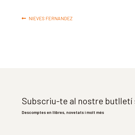
Navegació
Entrada
NIEVES FERNANDEZ
d'entrades
anterior:
Subscriu-te al nostre butllet
Descomptes en llibres, novetats i molt més