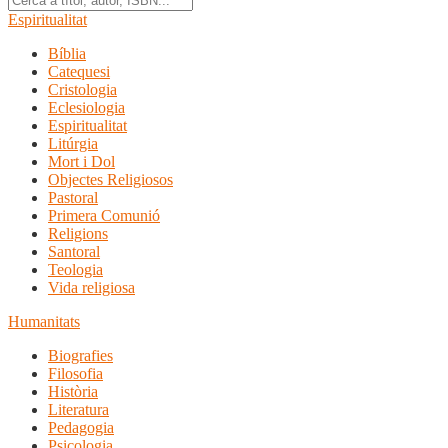
Espiritualitat
Bíblia
Catequesi
Cristologia
Eclesiologia
Espiritualitat
Litúrgia
Mort i Dol
Objectes Religiosos
Pastoral
Primera Comunió
Religions
Santoral
Teologia
Vida religiosa
Humanitats
Biografies
Filosofia
Història
Literatura
Pedagogia
Psicologia