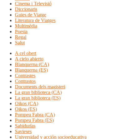
Cinema i Televisió
Diccionaris
Guies de Viatge
Literatura de Viatges
Multimèdia
Poesia
Regal
Salut
A cel obert
A cielo abierto
Blanquerna (CA)
Blanquerna (ES)
Contrastes
Contrastos
Documents dels magisteri
La gran biblioteca (CA)
La gran biblioteca (ES)
Oikos (CA)
Oikos (ES)
Pompeu Fabra (CA)
Pompeu Fabra (ES)
Sabidurías
Savieses
Universidad y acción socioeducativa