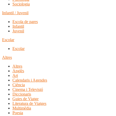
Sociologia
Infantil / Juvenil
Escola de pares
Infantil
Juvenil
Escolar
Escolar
Altres
Altres
Anglès
Art
Calendaris i Agendes
Ciència
Cinema i Televisió
Diccionaris
Guies de Viatge
Literatura de Viatges
Multimèdia
Poesia