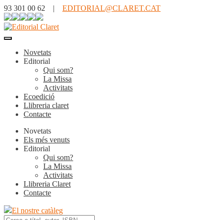
93 301 00 62 |
EDITORIAL@CLARET.CAT
Novetats
Editorial
Qui som?
La Missa
Activitats
Ecoedició
Llibreria claret
Contacte
Novetats
Els més venuts
Editorial
Qui som?
La Missa
Activitats
Llibreria Claret
Contacte
El nostre catàleg