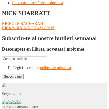
Universitat i acció socioeducativa
NICK SHARRATT
Navegació
Entrada
NICHOLE BACHARAN
anterior:
Pròxima
NICKY-BUCKINGHAM CRUZ
d'entrades
entrada:
Subscriu-te al nostre butlletí setmanal
Descomptes en llibres, novetats i molt més
He llegit i accepto la
política de privacitat
Segueix-nos
© 2026 Editorial Claret