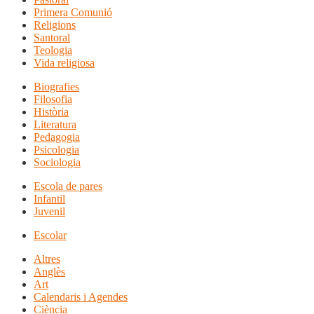
Primera Comunió
Religions
Santoral
Teologia
Vida religiosa
Biografies
Filosofia
Història
Literatura
Pedagogia
Psicologia
Sociologia
Escola de pares
Infantil
Juvenil
Escolar
Altres
Anglès
Art
Calendaris i Agendes
Ciència