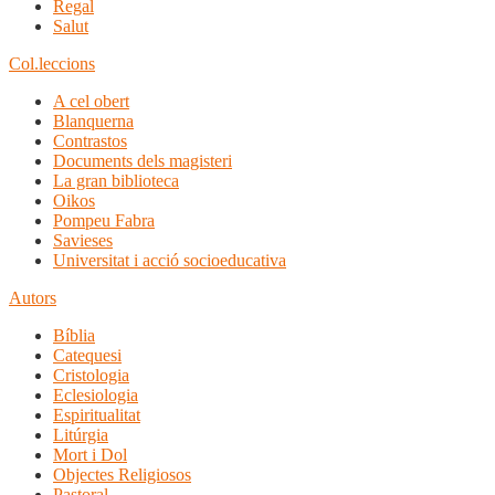
Regal
Salut
Col.leccions
A cel obert
Blanquerna
Contrastos
Documents dels magisteri
La gran biblioteca
Oikos
Pompeu Fabra
Savieses
Universitat i acció socioeducativa
Autors
Bíblia
Catequesi
Cristologia
Eclesiologia
Espiritualitat
Litúrgia
Mort i Dol
Objectes Religiosos
Pastoral