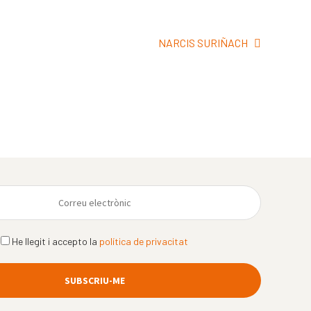
Pròxima
NARCIS SURIÑACH
entrada:
He llegit i accepto la
política de privacitat