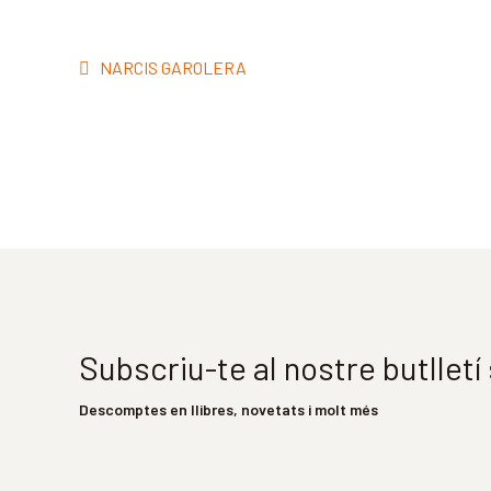
Navegació
Entrada
NARCIS GAROLERA
d'entrades
anterior:
Subscriu-te al nostre butllet
Descomptes en llibres, novetats i molt més