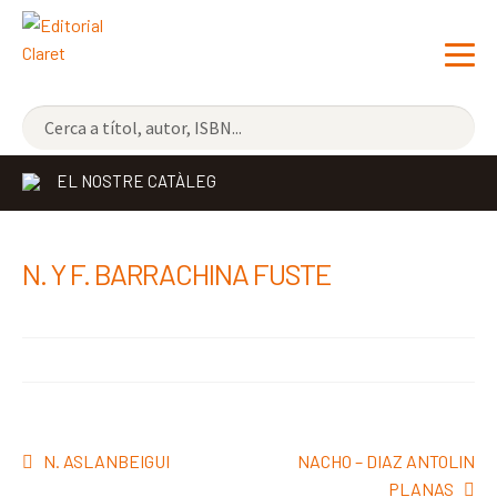
NOVETATS
EL NOSTRE CATÀLEG
ELS MÉS VENUTS
EDITORIAL
Exp
N. Y F. BARRACHINA FUSTE
el
LLIBRERIA CLARET
me
CONTACTE
sec
Navegació
Entrada
Pròxima
N. ASLANBEIGUI
NACHO – DIAZ ANTOLIN
d'entrades
anterior:
entrada:
PLANAS