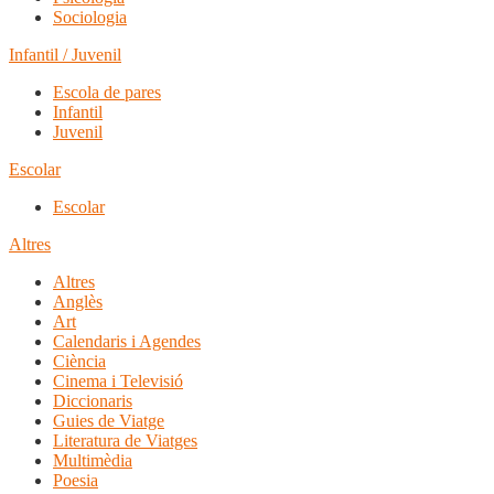
Sociologia
Infantil / Juvenil
Escola de pares
Infantil
Juvenil
Escolar
Escolar
Altres
Altres
Anglès
Art
Calendaris i Agendes
Ciència
Cinema i Televisió
Diccionaris
Guies de Viatge
Literatura de Viatges
Multimèdia
Poesia