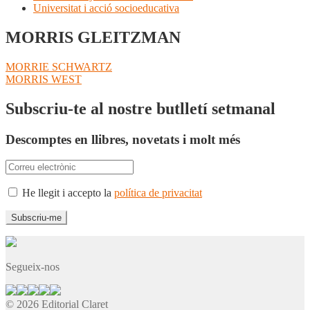
Universitat i acció socioeducativa
MORRIS GLEITZMAN
Navegació
Entrada
MORRIE SCHWARTZ
anterior:
Pròxima
MORRIS WEST
d'entrades
entrada:
Subscriu-te al nostre butlletí setmanal
Descomptes en llibres, novetats i molt més
He llegit i accepto la
política de privacitat
Segueix-nos
© 2026 Editorial Claret