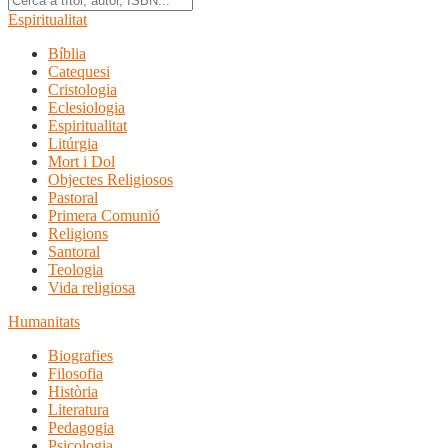
Espiritualitat
Bíblia
Catequesi
Cristologia
Eclesiologia
Espiritualitat
Litúrgia
Mort i Dol
Objectes Religiosos
Pastoral
Primera Comunió
Religions
Santoral
Teologia
Vida religiosa
Humanitats
Biografies
Filosofia
Història
Literatura
Pedagogia
Psicologia