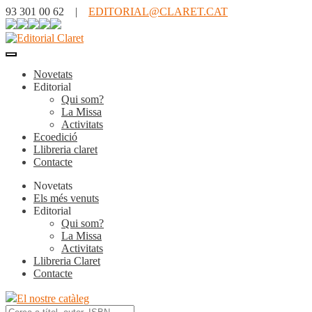
93 301 00 62 |
EDITORIAL@CLARET.CAT
Novetats
Editorial
Qui som?
La Missa
Activitats
Ecoedició
Llibreria claret
Contacte
Novetats
Els més venuts
Editorial
Qui som?
La Missa
Activitats
Llibreria Claret
Contacte
El nostre catàleg