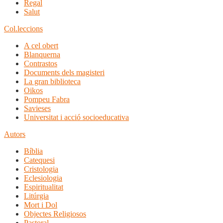
Regal
Salut
Col.leccions
A cel obert
Blanquerna
Contrastos
Documents dels magisteri
La gran biblioteca
Oikos
Pompeu Fabra
Savieses
Universitat i acció socioeducativa
Autors
Bíblia
Catequesi
Cristologia
Eclesiologia
Espiritualitat
Litúrgia
Mort i Dol
Objectes Religiosos
Pastoral