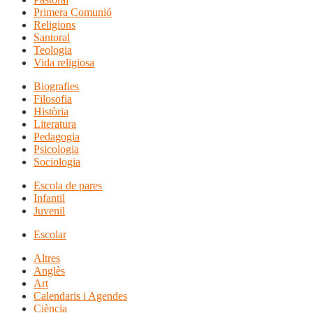
Primera Comunió
Religions
Santoral
Teologia
Vida religiosa
Biografies
Filosofia
Història
Literatura
Pedagogia
Psicologia
Sociologia
Escola de pares
Infantil
Juvenil
Escolar
Altres
Anglès
Art
Calendaris i Agendes
Ciència