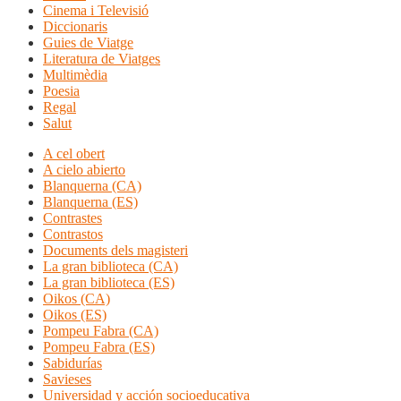
Cinema i Televisió
Diccionaris
Guies de Viatge
Literatura de Viatges
Multimèdia
Poesia
Regal
Salut
A cel obert
A cielo abierto
Blanquerna (CA)
Blanquerna (ES)
Contrastes
Contrastos
Documents dels magisteri
La gran biblioteca (CA)
La gran biblioteca (ES)
Oikos (CA)
Oikos (ES)
Pompeu Fabra (CA)
Pompeu Fabra (ES)
Sabidurías
Savieses
Universidad y acción socioeducativa