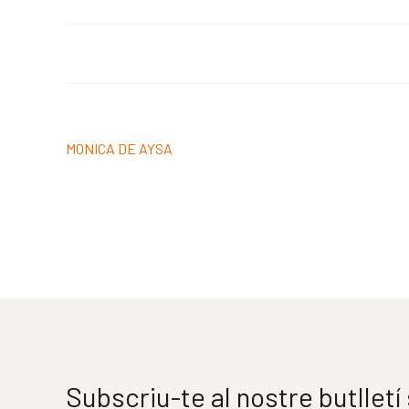
Navegació
Entrada
MONICA DE AYSA
d'entrades
anterior:
Subscriu-te al nostre butllet