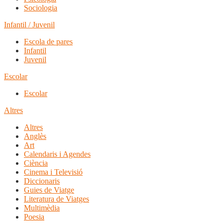
Sociologia
Infantil / Juvenil
Escola de pares
Infantil
Juvenil
Escolar
Escolar
Altres
Altres
Anglès
Art
Calendaris i Agendes
Ciència
Cinema i Televisió
Diccionaris
Guies de Viatge
Literatura de Viatges
Multimèdia
Poesia