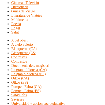
Cinema i Televisió
Diccionaris
Guies de Viatge
Literatura de Viatges
Multimèdia
Poesia
Regal
Salut
A cel obert
A cielo abierto
Blanquerna (CA)
Blanquerna (ES)
Contrastes
Contrastos
Documents dels magisteri
La gran biblioteca (CA)
La gran biblioteca (ES)
Oikos (CA)
Oikos (ES)
Pompeu Fabra (CA)
Pompeu Fabra (ES)
Sabidurías
Savieses
Universidad y acción socioeducativa