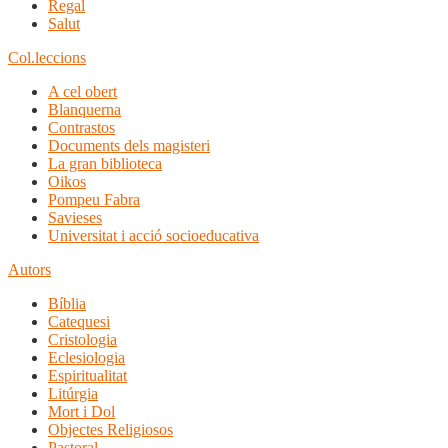
Regal
Salut
Col.leccions
A cel obert
Blanquerna
Contrastos
Documents dels magisteri
La gran biblioteca
Oikos
Pompeu Fabra
Savieses
Universitat i acció socioeducativa
Autors
Bíblia
Catequesi
Cristologia
Eclesiologia
Espiritualitat
Litúrgia
Mort i Dol
Objectes Religiosos
Pastoral