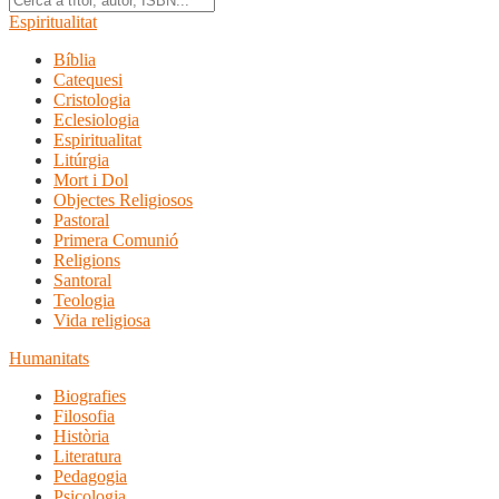
Espiritualitat
Bíblia
Catequesi
Cristologia
Eclesiologia
Espiritualitat
Litúrgia
Mort i Dol
Objectes Religiosos
Pastoral
Primera Comunió
Religions
Santoral
Teologia
Vida religiosa
Humanitats
Biografies
Filosofia
Història
Literatura
Pedagogia
Psicologia