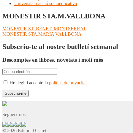
Universitat i acció socioeducativa
MONESTIR STA.M.VALLBONA
Navegació
Entrada
MONESTIR ST. BENET. MONTSERRAT
anterior:
Pròxima
MONESTIR STA.MARIA VALLBONA
d'entrades
entrada:
Subscriu-te al nostre butlletí setmanal
Descomptes en llibres, novetats i molt més
He llegit i accepto la
política de privacitat
Segueix-nos
© 2026 Editorial Claret