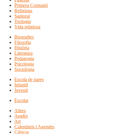
Primera Comunió
Religions
Santoral
Teologia
Vida religiosa
Biografies
Filosofia
Història
Literatura
Pedagogia
Psicologia
Sociologia
Escola de pares
Infantil
Juvenil
Escolar
Altres
Anglès
Art
Calendaris i Agendes
Ciència