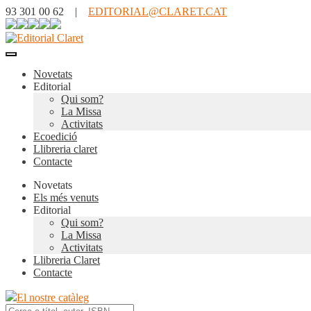
93 301 00 62 |
EDITORIAL@CLARET.CAT
Novetats
Editorial
Qui som?
La Missa
Activitats
Ecoedició
Llibreria claret
Contacte
Novetats
Els més venuts
Editorial
Qui som?
La Missa
Activitats
Llibreria Claret
Contacte
El nostre catàleg