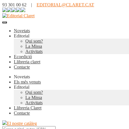
93 301 00 62 |
EDITORIAL@CLARET.CAT
Novetats
Editorial
Qui som?
La Missa
Activitats
Ecoedició
Llibreria claret
Contacte
Novetats
Els més venuts
Editorial
Qui som?
La Missa
Activitats
Llibreria Claret
Contacte
El nostre catàleg