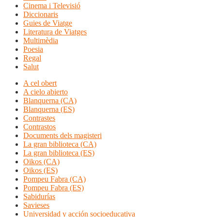
Cinema i Televisió
Diccionaris
Guies de Viatge
Literatura de Viatges
Multimèdia
Poesia
Regal
Salut
A cel obert
A cielo abierto
Blanquerna (CA)
Blanquerna (ES)
Contrastes
Contrastos
Documents dels magisteri
La gran biblioteca (CA)
La gran biblioteca (ES)
Oikos (CA)
Oikos (ES)
Pompeu Fabra (CA)
Pompeu Fabra (ES)
Sabidurías
Savieses
Universidad y acción socioeducativa