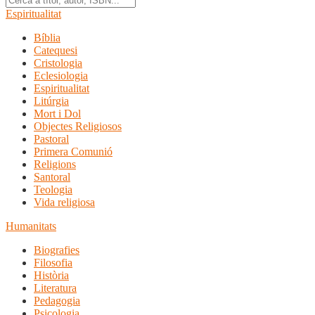
Espiritualitat
Bíblia
Catequesi
Cristologia
Eclesiologia
Espiritualitat
Litúrgia
Mort i Dol
Objectes Religiosos
Pastoral
Primera Comunió
Religions
Santoral
Teologia
Vida religiosa
Humanitats
Biografies
Filosofia
Història
Literatura
Pedagogia
Psicologia