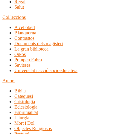
Regal
Salut
Col.leccions
A cel obert
Blanquerna
Contrastos
Documents dels magisteri
La gran biblioteca
Oikos
Pompeu Fabra
Savieses
Universitat i acció socioeducativa
Autors
Bíblia
Catequesi
Cristologia
Eclesiologia
Espiritualitat
Litúrgia
Mort i Dol
Objectes Religiosos
Pastoral