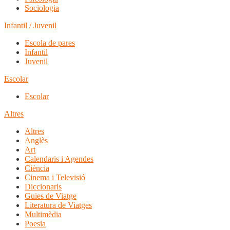
Sociologia
Infantil / Juvenil
Escola de pares
Infantil
Juvenil
Escolar
Escolar
Altres
Altres
Anglès
Art
Calendaris i Agendes
Ciència
Cinema i Televisió
Diccionaris
Guies de Viatge
Literatura de Viatges
Multimèdia
Poesia