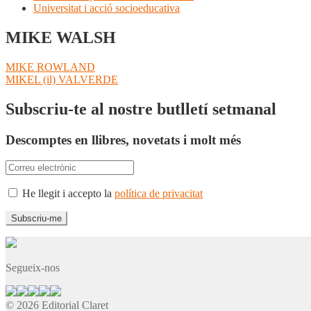
Universitat i acció socioeducativa
MIKE WALSH
Navegació
Entrada
MIKE ROWLAND
anterior:
Pròxima
MIKEL (il) VALVERDE
d'entrades
entrada:
Subscriu-te al nostre butlletí setmanal
Descomptes en llibres, novetats i molt més
He llegit i accepto la
política de privacitat
Segueix-nos
© 2026 Editorial Claret