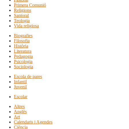
Primera Comunió
Religions
Santoral
Teologia
Vida religiosa
Biografies
Filosofia
Història
Literatura
Pedagogia
Psicologia
Sociologia
Escola de pares
Infantil
Juvenil
Escolar
Altres
Anglès
Art
Calendaris i Agendes
Ciència