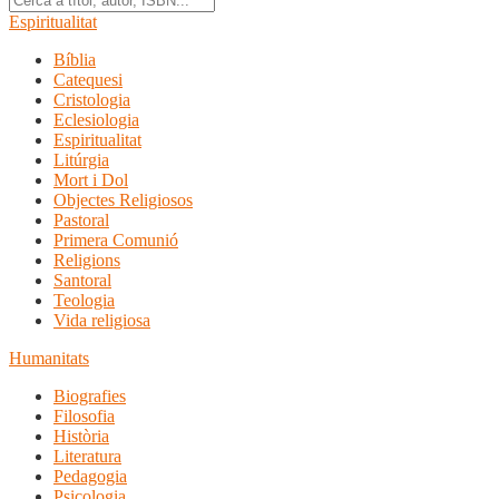
Espiritualitat
Bíblia
Catequesi
Cristologia
Eclesiologia
Espiritualitat
Litúrgia
Mort i Dol
Objectes Religiosos
Pastoral
Primera Comunió
Religions
Santoral
Teologia
Vida religiosa
Humanitats
Biografies
Filosofia
Història
Literatura
Pedagogia
Psicologia