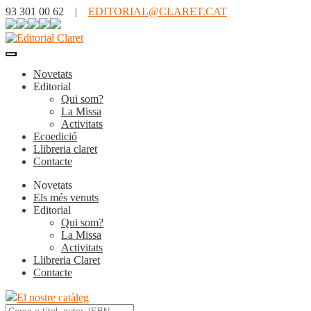
93 301 00 62 |
EDITORIAL@CLARET.CAT
Novetats
Editorial
Qui som?
La Missa
Activitats
Ecoedició
Llibreria claret
Contacte
Novetats
Els més venuts
Editorial
Qui som?
La Missa
Activitats
Llibreria Claret
Contacte
El nostre catàleg