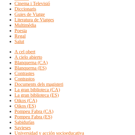
Cinema i Televisió
Diccionaris
Guies de Viatge
Literatura de Viatges
Multimèdia
Poesia
Regal
Salut
A cel obert
A cielo abierto
Blanquerna (CA)
Blanquerna (ES)
Contrastes
Contrastos
Documents dels magisteri
La gran biblioteca (CA)
La gran biblioteca (ES)
Oikos (CA)
Oikos (ES)
Pompeu Fabra (CA)
Pompeu Fabra (ES)
Sabidurías
Savieses
Universidad y acción socioeducativa