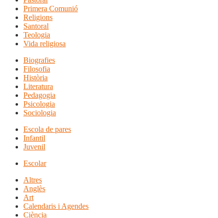
Primera Comunió
Religions
Santoral
Teologia
Vida religiosa
Biografies
Filosofia
Història
Literatura
Pedagogia
Psicologia
Sociologia
Escola de pares
Infantil
Juvenil
Escolar
Altres
Anglès
Art
Calendaris i Agendes
Ciència