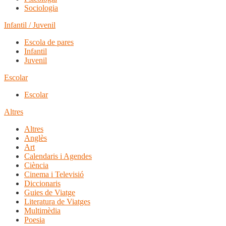
Sociologia
Infantil / Juvenil
Escola de pares
Infantil
Juvenil
Escolar
Escolar
Altres
Altres
Anglès
Art
Calendaris i Agendes
Ciència
Cinema i Televisió
Diccionaris
Guies de Viatge
Literatura de Viatges
Multimèdia
Poesia