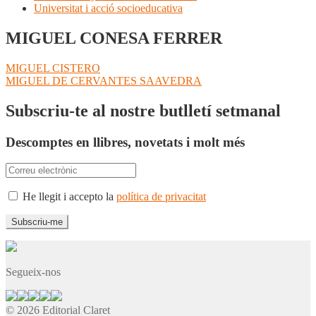
Universitat i acció socioeducativa
MIGUEL CONESA FERRER
Navegació
Entrada
MIGUEL CISTERO
anterior:
Pròxima
MIGUEL DE CERVANTES SAAVEDRA
d'entrades
entrada:
Subscriu-te al nostre butlletí setmanal
Descomptes en llibres, novetats i molt més
He llegit i accepto la
política de privacitat
Segueix-nos
© 2026 Editorial Claret