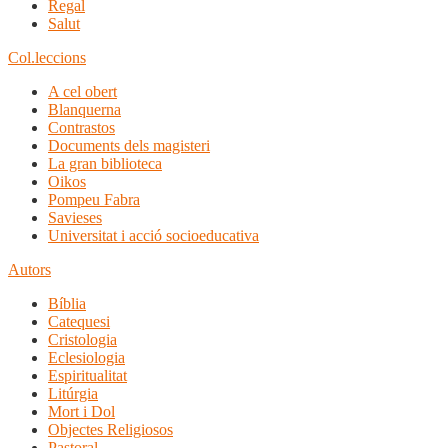
Regal
Salut
Col.leccions
A cel obert
Blanquerna
Contrastos
Documents dels magisteri
La gran biblioteca
Oikos
Pompeu Fabra
Savieses
Universitat i acció socioeducativa
Autors
Bíblia
Catequesi
Cristologia
Eclesiologia
Espiritualitat
Litúrgia
Mort i Dol
Objectes Religiosos
Pastoral