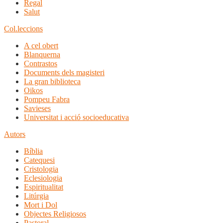
Regal
Salut
Col.leccions
A cel obert
Blanquerna
Contrastos
Documents dels magisteri
La gran biblioteca
Oikos
Pompeu Fabra
Savieses
Universitat i acció socioeducativa
Autors
Bíblia
Catequesi
Cristologia
Eclesiologia
Espiritualitat
Litúrgia
Mort i Dol
Objectes Religiosos
Pastoral