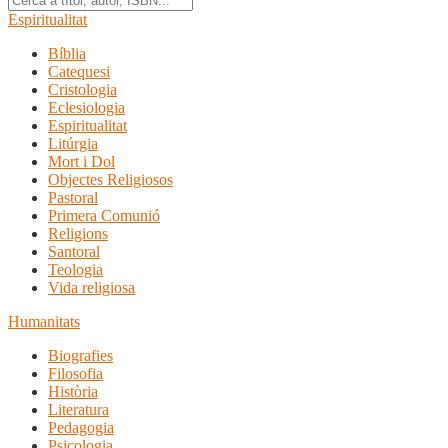
Espiritualitat
Bíblia
Catequesi
Cristologia
Eclesiologia
Espiritualitat
Litúrgia
Mort i Dol
Objectes Religiosos
Pastoral
Primera Comunió
Religions
Santoral
Teologia
Vida religiosa
Humanitats
Biografies
Filosofia
Història
Literatura
Pedagogia
Psicologia