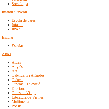
Sociologia
Infantil / Juvenil
Escola de pares
Infantil
Juvenil
Escolar
Escolar
Altres
Altres
Anglès
Art
Calendaris i Agendes
Ciència
Cinema i Televisió
Diccionaris
Guies de Viatge
Literatura de Viatges
Multimèdia
Poesia