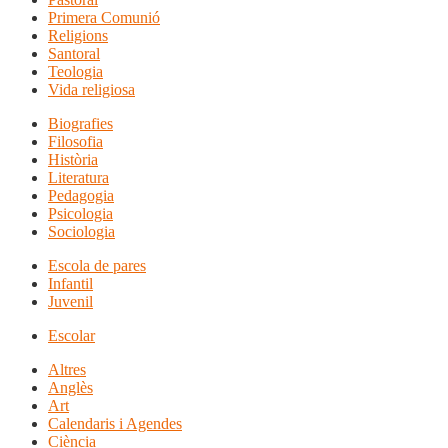
Primera Comunió
Religions
Santoral
Teologia
Vida religiosa
Biografies
Filosofia
Història
Literatura
Pedagogia
Psicologia
Sociologia
Escola de pares
Infantil
Juvenil
Escolar
Altres
Anglès
Art
Calendaris i Agendes
Ciència