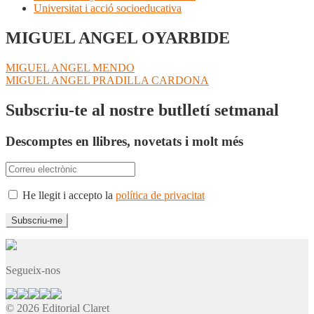
Universitat i acció socioeducativa
MIGUEL ANGEL OYARBIDE
Navegació
Entrada
MIGUEL ANGEL MENDO
anterior:
Pròxima
MIGUEL ANGEL PRADILLA CARDONA
d'entrades
entrada:
Subscriu-te al nostre butlletí setmanal
Descomptes en llibres, novetats i molt més
He llegit i accepto la
política de privacitat
Segueix-nos
© 2026 Editorial Claret