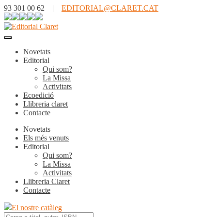
93 301 00 62 |
EDITORIAL@CLARET.CAT
Novetats
Editorial
Qui som?
La Missa
Activitats
Ecoedició
Llibreria claret
Contacte
Novetats
Els més venuts
Editorial
Qui som?
La Missa
Activitats
Llibreria Claret
Contacte
El nostre catàleg