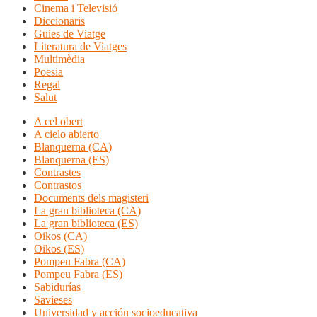
Cinema i Televisió
Diccionaris
Guies de Viatge
Literatura de Viatges
Multimèdia
Poesia
Regal
Salut
A cel obert
A cielo abierto
Blanquerna (CA)
Blanquerna (ES)
Contrastes
Contrastos
Documents dels magisteri
La gran biblioteca (CA)
La gran biblioteca (ES)
Oikos (CA)
Oikos (ES)
Pompeu Fabra (CA)
Pompeu Fabra (ES)
Sabidurías
Savieses
Universidad y acción socioeducativa