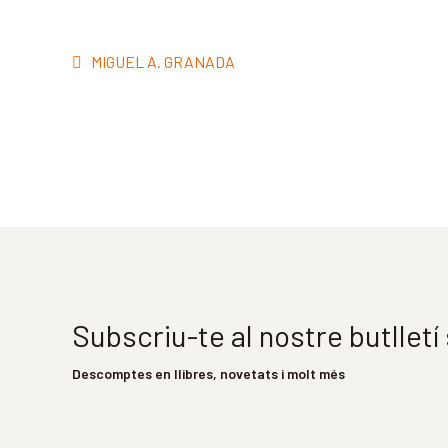
Navegació
Entrada
MIGUEL A. GRANADA
d'entrades
anterior:
Subscriu-te al nostre butllet
Descomptes en llibres, novetats i molt més