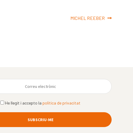
Pròxima
MICHEL REEBER
entrada:
He llegit i accepto la
política de privacitat