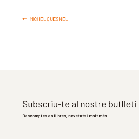
Navegació
Entrada
MICHEL QUESNEL
d'entrades
anterior:
Subscriu-te al nostre butllet
Descomptes en llibres, novetats i molt més