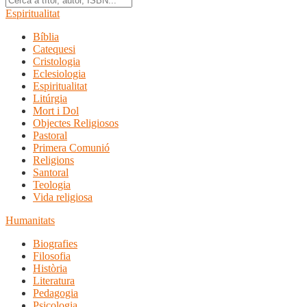
Espiritualitat
Bíblia
Catequesi
Cristologia
Eclesiologia
Espiritualitat
Litúrgia
Mort i Dol
Objectes Religiosos
Pastoral
Primera Comunió
Religions
Santoral
Teologia
Vida religiosa
Humanitats
Biografies
Filosofia
Història
Literatura
Pedagogia
Psicologia