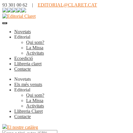
93 301 00 62 |
EDITORIAL@CLARET.CAT
Novetats
Editorial
Qui som?
La Missa
Activitats
Ecoedició
Llibreria claret
Contacte
Novetats
Els més venuts
Editorial
Qui som?
La Missa
Activitats
Llibreria Claret
Contacte
El nostre catàleg