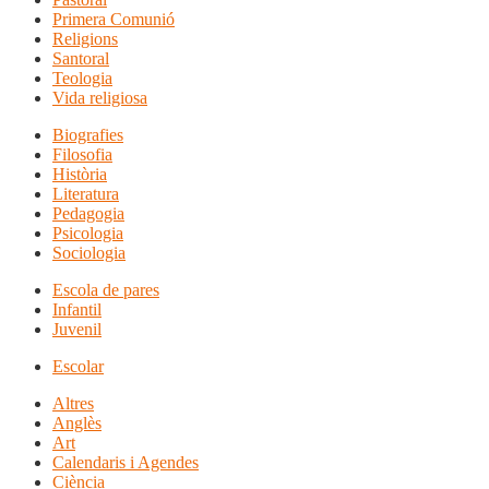
Primera Comunió
Religions
Santoral
Teologia
Vida religiosa
Biografies
Filosofia
Història
Literatura
Pedagogia
Psicologia
Sociologia
Escola de pares
Infantil
Juvenil
Escolar
Altres
Anglès
Art
Calendaris i Agendes
Ciència