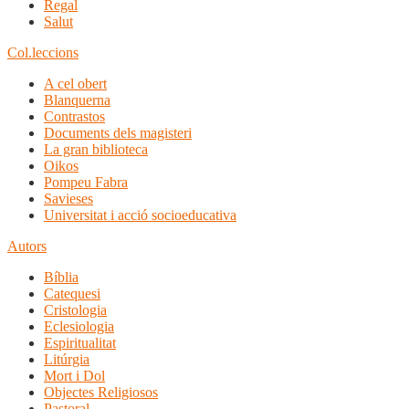
Regal
Salut
Col.leccions
A cel obert
Blanquerna
Contrastos
Documents dels magisteri
La gran biblioteca
Oikos
Pompeu Fabra
Savieses
Universitat i acció socioeducativa
Autors
Bíblia
Catequesi
Cristologia
Eclesiologia
Espiritualitat
Litúrgia
Mort i Dol
Objectes Religiosos
Pastoral