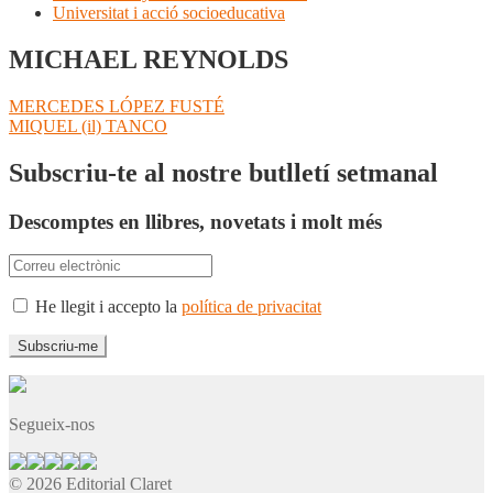
Universitat i acció socioeducativa
MICHAEL REYNOLDS
Navegació
Entrada
MERCEDES LÓPEZ FUSTÉ
anterior:
Pròxima
MIQUEL (il) TANCO
d'entrades
entrada:
Subscriu-te al nostre butlletí setmanal
Descomptes en llibres, novetats i molt més
He llegit i accepto la
política de privacitat
Segueix-nos
© 2026 Editorial Claret