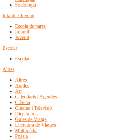
Sociologia
Infantil / Juvenil
Escola de pares
Infantil
Juvenil
Escolar
Escolar
Altres
Altres
Anglès
Art
Calendaris i Agendes
Ciència
Cinema i Televisió
Diccionaris
Guies de Viatge
Literatura de Viatges
Multimèdia
Poesia