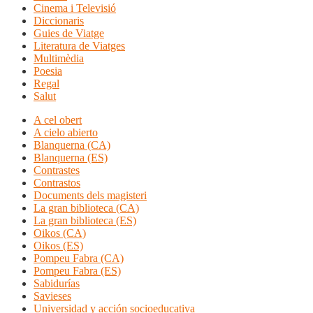
Cinema i Televisió
Diccionaris
Guies de Viatge
Literatura de Viatges
Multimèdia
Poesia
Regal
Salut
A cel obert
A cielo abierto
Blanquerna (CA)
Blanquerna (ES)
Contrastes
Contrastos
Documents dels magisteri
La gran biblioteca (CA)
La gran biblioteca (ES)
Oikos (CA)
Oikos (ES)
Pompeu Fabra (CA)
Pompeu Fabra (ES)
Sabidurías
Savieses
Universidad y acción socioeducativa