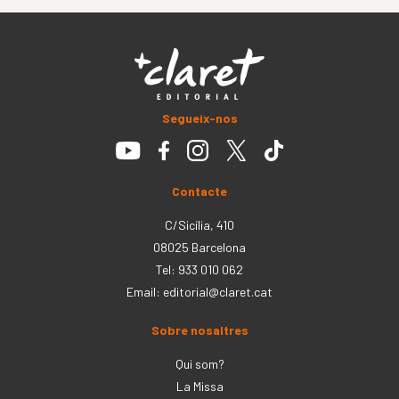
Segueix-nos
Contacte
C/Sicília, 410
08025 Barcelona
Tel: 933 010 062
Email:
editorial@claret.cat
Sobre nosaltres
Qui som?
La Missa