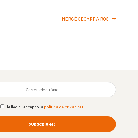
Pròxima
MERCÈ SEGARRA ROS
entrada:
He llegit i accepto la
política de privacitat