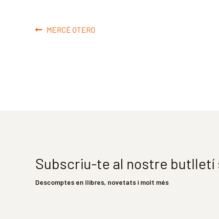
Navegació
Entrada
MERCÉ OTERO
d'entrades
anterior:
Subscriu-te al nostre butllet
Descomptes en llibres, novetats i molt més