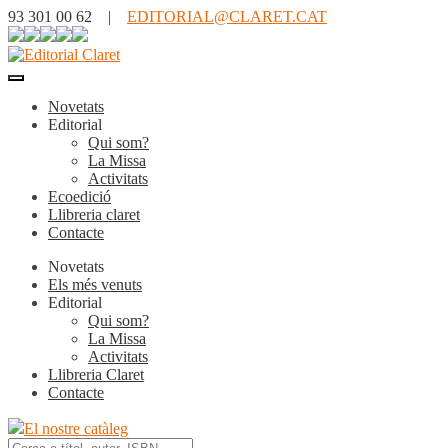
93 301 00 62 |
EDITORIAL@CLARET.CAT
Novetats
Editorial
Qui som?
La Missa
Activitats
Ecoedició
Llibreria claret
Contacte
Novetats
Els més venuts
Editorial
Qui som?
La Missa
Activitats
Llibreria Claret
Contacte
El nostre catàleg