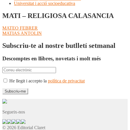
Universitat i acció socioeducativa
MATI – RELIGIOSA CALASANCIA
Navegació
Entrada
MATEO FEBRER
anterior:
Pròxima
MATIAS ANTOLIN
d'entrades
entrada:
Subscriu-te al nostre butlletí setmanal
Descomptes en llibres, novetats i molt més
He llegit i accepto la
política de privacitat
Segueix-nos
© 2026 Editorial Claret