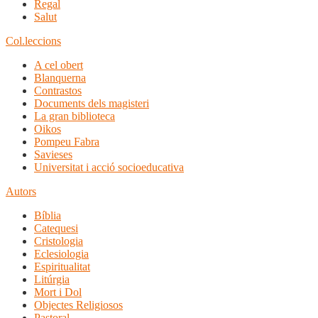
Regal
Salut
Col.leccions
A cel obert
Blanquerna
Contrastos
Documents dels magisteri
La gran biblioteca
Oikos
Pompeu Fabra
Savieses
Universitat i acció socioeducativa
Autors
Bíblia
Catequesi
Cristologia
Eclesiologia
Espiritualitat
Litúrgia
Mort i Dol
Objectes Religiosos
Pastoral