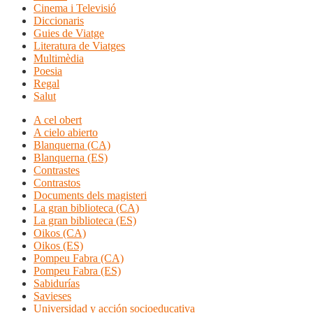
Cinema i Televisió
Diccionaris
Guies de Viatge
Literatura de Viatges
Multimèdia
Poesia
Regal
Salut
A cel obert
A cielo abierto
Blanquerna (CA)
Blanquerna (ES)
Contrastes
Contrastos
Documents dels magisteri
La gran biblioteca (CA)
La gran biblioteca (ES)
Oikos (CA)
Oikos (ES)
Pompeu Fabra (CA)
Pompeu Fabra (ES)
Sabidurías
Savieses
Universidad y acción socioeducativa