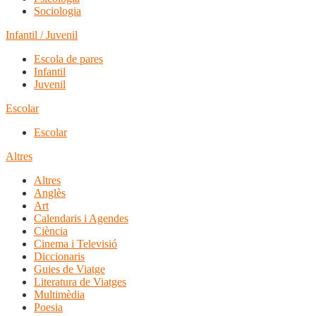
Sociologia
Infantil / Juvenil
Escola de pares
Infantil
Juvenil
Escolar
Escolar
Altres
Altres
Anglès
Art
Calendaris i Agendes
Ciència
Cinema i Televisió
Diccionaris
Guies de Viatge
Literatura de Viatges
Multimèdia
Poesia