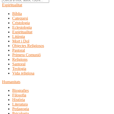
Espiritualitat
Bíblia
Catequesi
Cristologia
Eclesiologia
Espiritualitat
Litúrgia
Mort i Dol
Objectes Religiosos
Pastoral
Primera Comunió
Religions
Santoral
Teologia
Vida religiosa
Humanitats
Biografies
Filosofia
Història
Literatura
Pedagogia
Psicologia