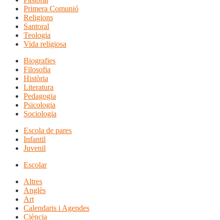
Primera Comunió
Religions
Santoral
Teologia
Vida religiosa
Biografies
Filosofia
Història
Literatura
Pedagogia
Psicologia
Sociologia
Escola de pares
Infantil
Juvenil
Escolar
Altres
Anglès
Art
Calendaris i Agendes
Ciència