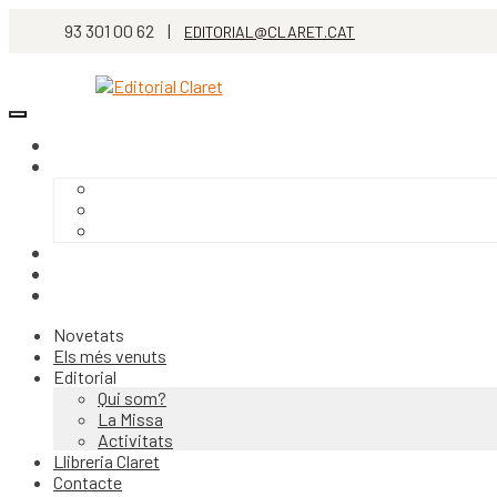
93 301 00 62 |
EDITORIAL@CLARET.CAT
Novetats
Els més venuts
Editorial
Qui som?
La Missa
Activitats
Llibreria Claret
Contacte