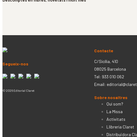
Contacte
C/Sicília, 410
Segueix-nos
08025 Barcelona
Tel: 933 010 062
Email:
editorial@claret
© 2026 Editorial Claret
Sobre nosaltres
Qui som?
La Missa
Activitats
Llibreria Claret
Distribuïdora Cl