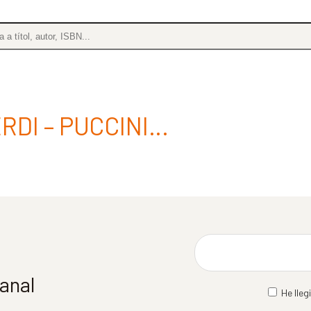
RDI – PUCCINI…
manal
He lleg