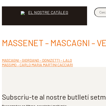
EL NOSTRE CATÀLEG
MASSENET – MASCAGNI – VE
Entrada
MASCAGNI – GIORDANO – DONIZETTI – LALO
Navegació
anterior:
Pròxima
MASSIMO – CARLO MARIA MARTINI CACCIARI
d'entrades
entrada:
Subscriu-te al nostre butlletí set
Descomptes en llibres, novetats i molt més