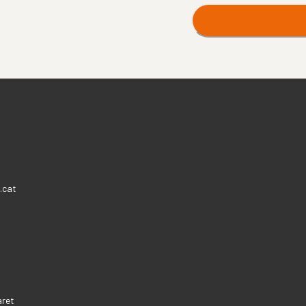
.cat
aret