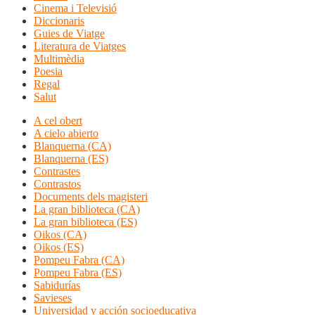
Cinema i Televisió
Diccionaris
Guies de Viatge
Literatura de Viatges
Multimèdia
Poesia
Regal
Salut
A cel obert
A cielo abierto
Blanquerna (CA)
Blanquerna (ES)
Contrastes
Contrastos
Documents dels magisteri
La gran biblioteca (CA)
La gran biblioteca (ES)
Oikos (CA)
Oikos (ES)
Pompeu Fabra (CA)
Pompeu Fabra (ES)
Sabidurías
Savieses
Universidad y acción socioeducativa