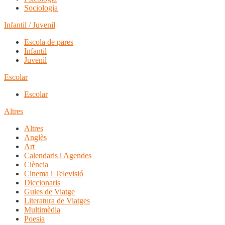
Sociologia
Infantil / Juvenil
Escola de pares
Infantil
Juvenil
Escolar
Escolar
Altres
Altres
Anglès
Art
Calendaris i Agendes
Ciència
Cinema i Televisió
Diccionaris
Guies de Viatge
Literatura de Viatges
Multimèdia
Poesia