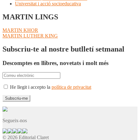
Universitat i acció socioeducativa
MARTIN LINGS
Navegació
Entrada
MARTIN KHOR
anterior:
Pròxima
MARTIN LUTHER KING
d'entrades
entrada:
Subscriu-te al nostre butlletí setmanal
Descomptes en llibres, novetats i molt més
He llegit i accepto la
política de privacitat
Segueix-nos
© 2026 Editorial Claret