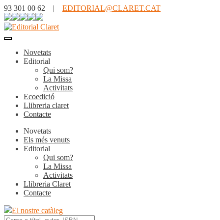
93 301 00 62 |
EDITORIAL@CLARET.CAT
Novetats
Editorial
Qui som?
La Missa
Activitats
Ecoedició
Llibreria claret
Contacte
Novetats
Els més venuts
Editorial
Qui som?
La Missa
Activitats
Llibreria Claret
Contacte
El nostre catàleg