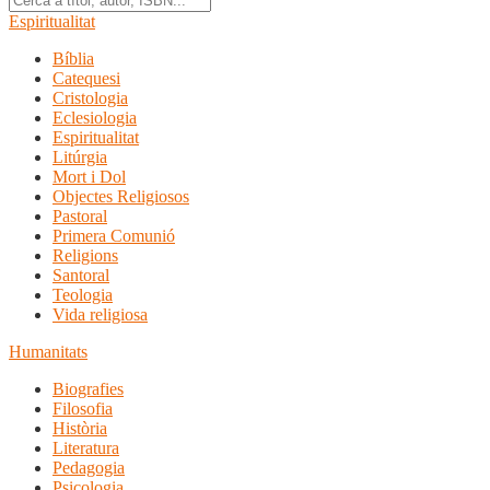
Espiritualitat
Bíblia
Catequesi
Cristologia
Eclesiologia
Espiritualitat
Litúrgia
Mort i Dol
Objectes Religiosos
Pastoral
Primera Comunió
Religions
Santoral
Teologia
Vida religiosa
Humanitats
Biografies
Filosofia
Història
Literatura
Pedagogia
Psicologia