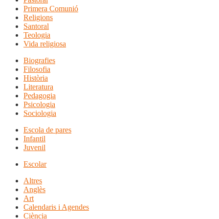
Primera Comunió
Religions
Santoral
Teologia
Vida religiosa
Biografies
Filosofia
Història
Literatura
Pedagogia
Psicologia
Sociologia
Escola de pares
Infantil
Juvenil
Escolar
Altres
Anglès
Art
Calendaris i Agendes
Ciència