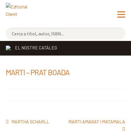
NOVETATS
EL NOSTRE CATÀLEG
ELS MÉS VENUTS
EDITORIAL
Exp
MARTI – PRAT BOADA
el
LLIBRERIA CLARET
me
CONTACTE
sec
Navegació
Entrada
Pròxima
MARTHA SCHARLL
MARTI AMAGAT I MATAMALA
d'entrades
anterior:
entrada: