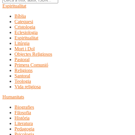
Espiritualitat
Bíblia
Catequesi
Cristologia
Eclesiologia
Espiritualitat
Litúrgia
Mort i Dol
Objectes Religiosos
Pastoral
Primera Comunió
Religions
Santoral
Teologia
Vida religiosa
Humanitats
Biografies
Filosofia
Història
Literatura
Pedagogia
Psicologia