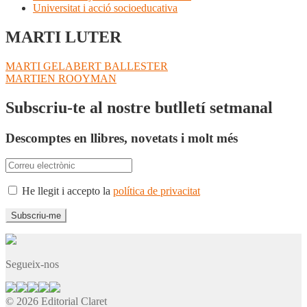
Universitat i acció socioeducativa
MARTI LUTER
Navegació
Entrada
MARTI GELABERT BALLESTER
anterior:
Pròxima
MARTIEN ROOYMAN
d'entrades
entrada:
Subscriu-te al nostre butlletí setmanal
Descomptes en llibres, novetats i molt més
He llegit i accepto la
política de privacitat
Segueix-nos
© 2026 Editorial Claret