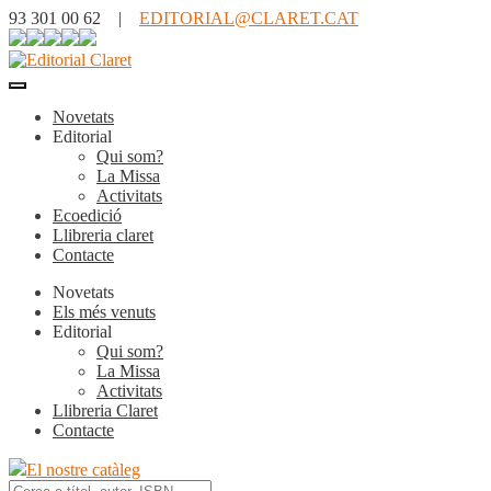
93 301 00 62 |
EDITORIAL@CLARET.CAT
Novetats
Editorial
Qui som?
La Missa
Activitats
Ecoedició
Llibreria claret
Contacte
Novetats
Els més venuts
Editorial
Qui som?
La Missa
Activitats
Llibreria Claret
Contacte
El nostre catàleg