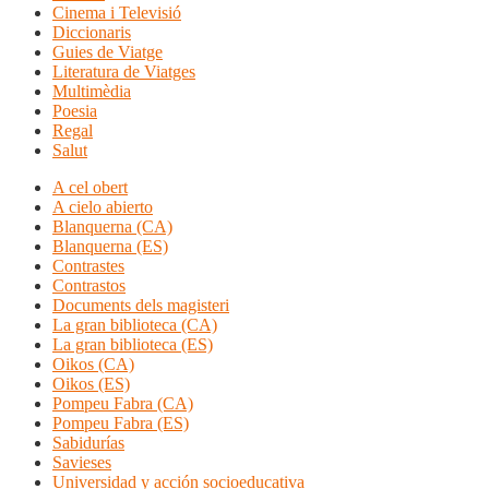
Cinema i Televisió
Diccionaris
Guies de Viatge
Literatura de Viatges
Multimèdia
Poesia
Regal
Salut
A cel obert
A cielo abierto
Blanquerna (CA)
Blanquerna (ES)
Contrastes
Contrastos
Documents dels magisteri
La gran biblioteca (CA)
La gran biblioteca (ES)
Oikos (CA)
Oikos (ES)
Pompeu Fabra (CA)
Pompeu Fabra (ES)
Sabidurías
Savieses
Universidad y acción socioeducativa