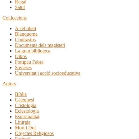
Regal
Salut
Col.leccions
A cel obert
Blanquerna
Contrastos
Documents dels magisteri
La gran biblioteca
Oikos
Pompeu Fabra
Savieses
Universitat i acció socioeducativa
Autors
Bíblia
Catequesi
Cristologia
Eclesiologia
Espiritualitat
Litúrgia
Mort i Dol
Objectes Religiosos
Pastoral