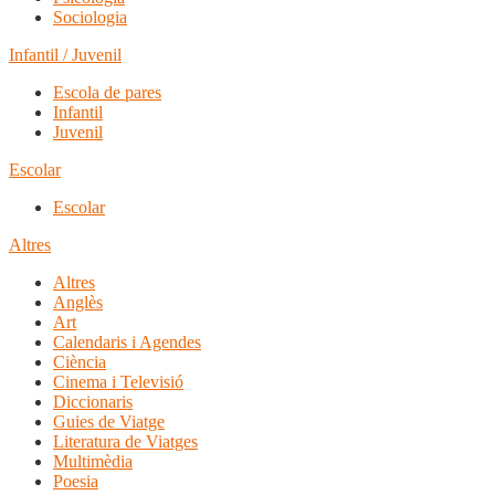
Sociologia
Infantil / Juvenil
Escola de pares
Infantil
Juvenil
Escolar
Escolar
Altres
Altres
Anglès
Art
Calendaris i Agendes
Ciència
Cinema i Televisió
Diccionaris
Guies de Viatge
Literatura de Viatges
Multimèdia
Poesia