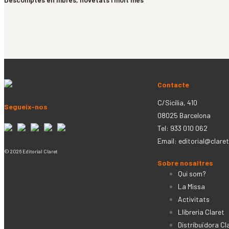
Contacte
C/Sicília, 410
Segueix-nos
08025 Barcelona
Tel: 933 010 062
Email:
editorial@claret
© 2026 Editorial Claret
Sobre nosaltres
Qui som?
La Missa
Activitats
Llibreria Claret
Distribuïdora Cl