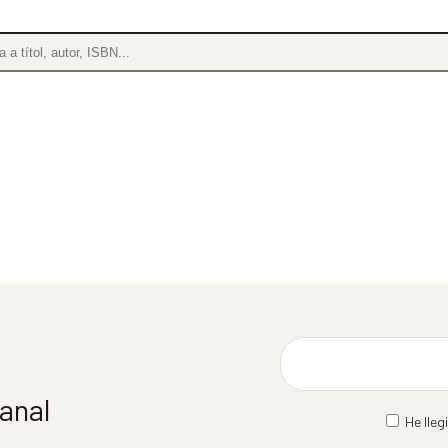
manal
He lleg