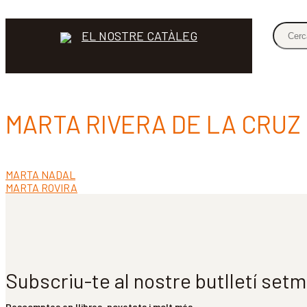
EL NOSTRE CATÀLEG
MARTA RIVERA DE LA CRUZ
Entrada
MARTA NADAL
Navegació
anterior:
Pròxima
MARTA ROVIRA
d'entrades
entrada:
Subscriu-te al nostre butlletí set
Descomptes en llibres, novetats i molt més