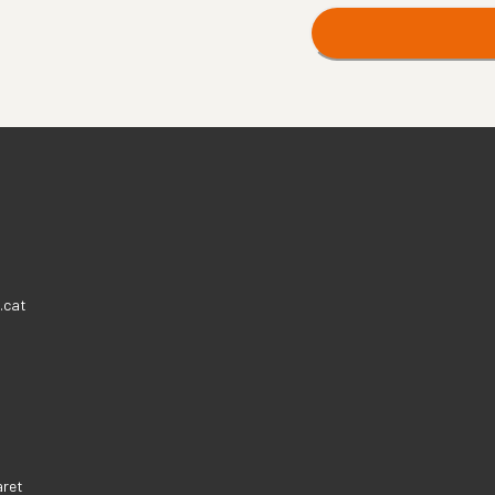
.cat
aret