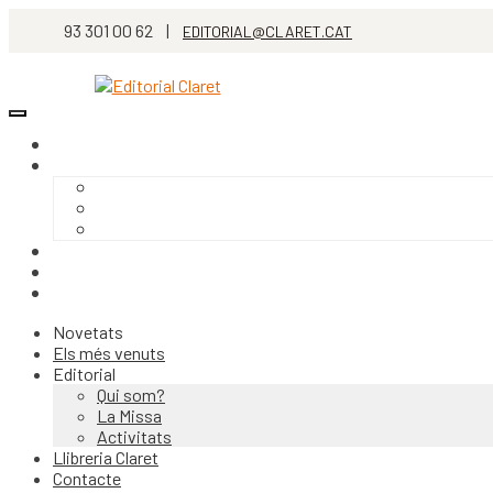
93 301 00 62 |
EDITORIAL@CLARET.CAT
Novetats
Els més venuts
Editorial
Qui som?
La Missa
Activitats
Llibreria Claret
Contacte