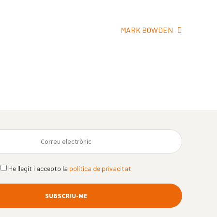
Pròxima
MARK BOWDEN
entrada:
He llegit i accepto la
política de privacitat