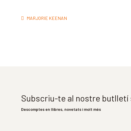
Navegació
Entrada
MARJORIE KEENAN
d'entrades
anterior:
Subscriu-te al nostre butllet
Descomptes en llibres, novetats i molt més