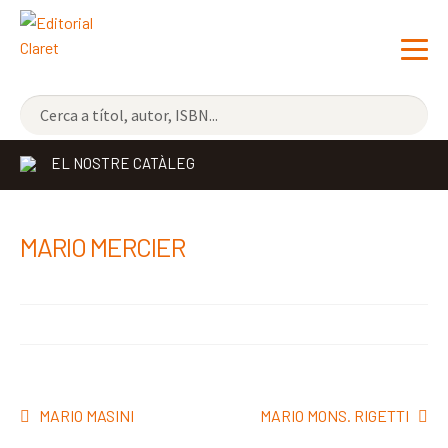
NOVETATS
EL NOSTRE CATÀLEG
ELS MÉS VENUTS
EDITORIAL
Exp
MARIO MERCIER
el
LLIBRERIA CLARET
me
CONTACTE
sec
Navegació
Entrada
Pròxima
MARIO MASINI
MARIO MONS. RIGETTI
d'entrades
anterior:
entrada: