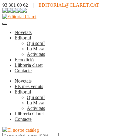
93 301 00 62 |
EDITORIAL@CLARET.CAT
Novetats
Editorial
Qui som?
La Missa
Activitats
Ecoedició
Llibreria claret
Contacte
Novetats
Els més venuts
Editorial
Qui som?
La Missa
Activitats
Llibreria Claret
Contacte
El nostre catàleg