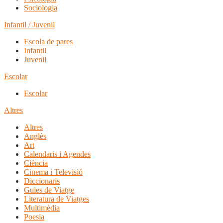
Sociologia
Infantil / Juvenil
Escola de pares
Infantil
Juvenil
Escolar
Escolar
Altres
Altres
Anglès
Art
Calendaris i Agendes
Ciència
Cinema i Televisió
Diccionaris
Guies de Viatge
Literatura de Viatges
Multimèdia
Poesia