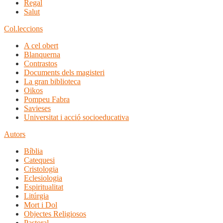
Regal
Salut
Col.leccions
A cel obert
Blanquerna
Contrastos
Documents dels magisteri
La gran biblioteca
Oikos
Pompeu Fabra
Savieses
Universitat i acció socioeducativa
Autors
Bíblia
Catequesi
Cristologia
Eclesiologia
Espiritualitat
Litúrgia
Mort i Dol
Objectes Religiosos
Pastoral