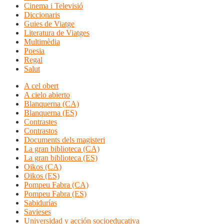
Cinema i Televisió
Diccionaris
Guies de Viatge
Literatura de Viatges
Multimèdia
Poesia
Regal
Salut
A cel obert
A cielo abierto
Blanquerna (CA)
Blanquerna (ES)
Contrastes
Contrastos
Documents dels magisteri
La gran biblioteca (CA)
La gran biblioteca (ES)
Oikos (CA)
Oikos (ES)
Pompeu Fabra (CA)
Pompeu Fabra (ES)
Sabidurías
Savieses
Universidad y acción socioeducativa