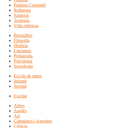
Primera Comunió
Religions
Santoral
Teologia
Vida religiosa
Biografies
Filosofia
Història
Literatura
Pedagogia
Psicologia
Sociologia
Escola de pares
Infantil
Juvenil
Escolar
Altres
Anglès
Art
Calendaris i Agendes
Ciència