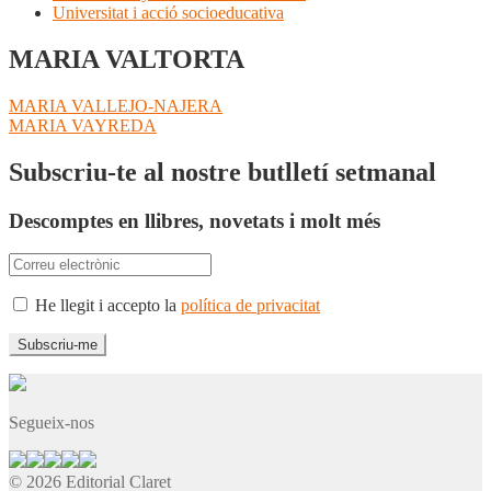
Universitat i acció socioeducativa
MARIA VALTORTA
Navegació
Entrada
MARIA VALLEJO-NAJERA
anterior:
Pròxima
MARIA VAYREDA
d'entrades
entrada:
Subscriu-te al nostre butlletí setmanal
Descomptes en llibres, novetats i molt més
He llegit i accepto la
política de privacitat
Segueix-nos
© 2026 Editorial Claret