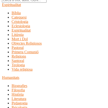
Espiritualitat
Bíblia
Catequesi
Cristologia
Eclesiologia
Espiritualitat
Litúrgia
Mort i Dol
Objectes Religiosos
Pastoral
Primera Comunió
Religions
Santoral
Teologia
Vida religiosa
Humanitats
Biografies
Filosofia
Història
Literatura
Pedagogia
Psicologia