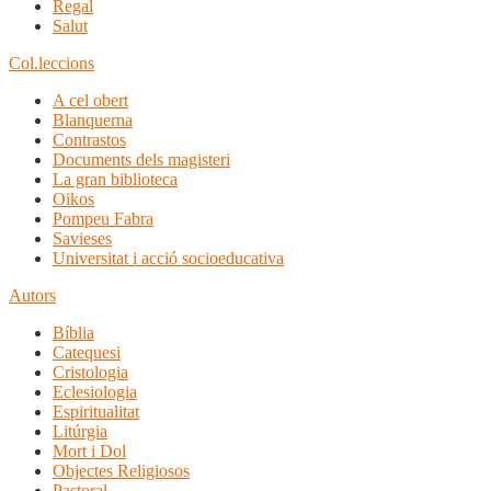
Regal
Salut
Col.leccions
A cel obert
Blanquerna
Contrastos
Documents dels magisteri
La gran biblioteca
Oikos
Pompeu Fabra
Savieses
Universitat i acció socioeducativa
Autors
Bíblia
Catequesi
Cristologia
Eclesiologia
Espiritualitat
Litúrgia
Mort i Dol
Objectes Religiosos
Pastoral