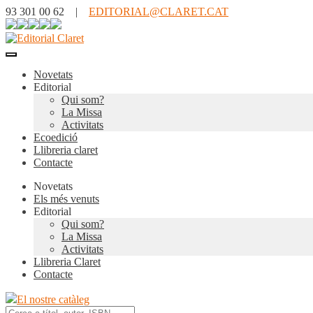
93 301 00 62 |
EDITORIAL@CLARET.CAT
Novetats
Editorial
Qui som?
La Missa
Activitats
Ecoedició
Llibreria claret
Contacte
Novetats
Els més venuts
Editorial
Qui som?
La Missa
Activitats
Llibreria Claret
Contacte
El nostre catàleg