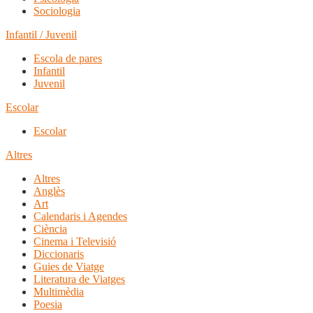
Sociologia
Infantil / Juvenil
Escola de pares
Infantil
Juvenil
Escolar
Escolar
Altres
Altres
Anglès
Art
Calendaris i Agendes
Ciència
Cinema i Televisió
Diccionaris
Guies de Viatge
Literatura de Viatges
Multimèdia
Poesia