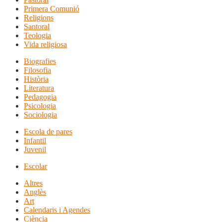
Primera Comunió
Religions
Santoral
Teologia
Vida religiosa
Biografies
Filosofia
Història
Literatura
Pedagogia
Psicologia
Sociologia
Escola de pares
Infantil
Juvenil
Escolar
Altres
Anglès
Art
Calendaris i Agendes
Ciència