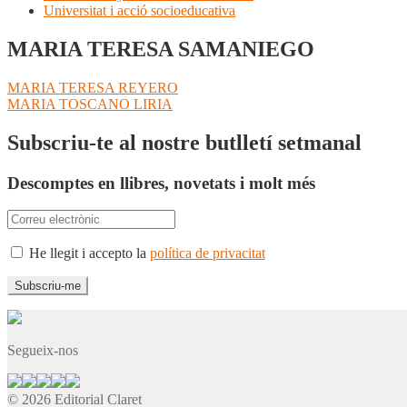
Universitat i acció socioeducativa
MARIA TERESA SAMANIEGO
Navegació
Entrada
MARIA TERESA REYERO
anterior:
Pròxima
MARIA TOSCANO LIRIA
d'entrades
entrada:
Subscriu-te al nostre butlletí setmanal
Descomptes en llibres, novetats i molt més
He llegit i accepto la
política de privacitat
Segueix-nos
© 2026 Editorial Claret