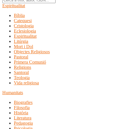
Espiritualitat
Bíblia
Catequesi
Cristologia
Eclesiologia
Espiritualitat
Litúrgia
Mort i Dol
Objectes Religiosos
Pastoral
Primera Comunió
Religions
Santoral
Teologia
Vida religiosa
Humanitats
Biografies
Filosofia
Història
Literatura
Pedagogia
Psicologia