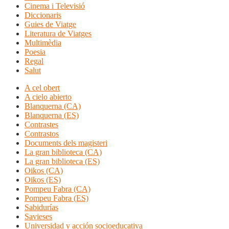
Cinema i Televisió
Diccionaris
Guies de Viatge
Literatura de Viatges
Multimèdia
Poesia
Regal
Salut
A cel obert
A cielo abierto
Blanquerna (CA)
Blanquerna (ES)
Contrastes
Contrastos
Documents dels magisteri
La gran biblioteca (CA)
La gran biblioteca (ES)
Oikos (CA)
Oikos (ES)
Pompeu Fabra (CA)
Pompeu Fabra (ES)
Sabidurías
Savieses
Universidad y acción socioeducativa