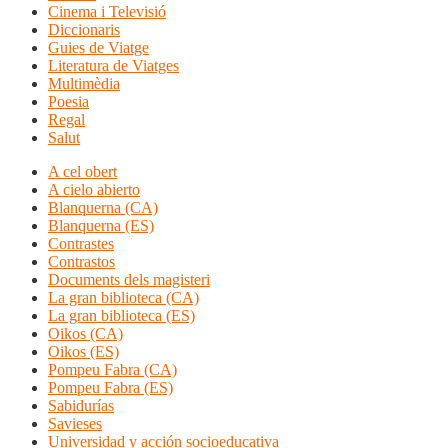
Cinema i Televisió
Diccionaris
Guies de Viatge
Literatura de Viatges
Multimèdia
Poesia
Regal
Salut
A cel obert
A cielo abierto
Blanquerna (CA)
Blanquerna (ES)
Contrastes
Contrastos
Documents dels magisteri
La gran biblioteca (CA)
La gran biblioteca (ES)
Oikos (CA)
Oikos (ES)
Pompeu Fabra (CA)
Pompeu Fabra (ES)
Sabidurías
Savieses
Universidad y acción socioeducativa