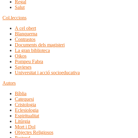
Regal
Salut
Col.leccions
A cel obert
Blanquerna
Contrastos
Documents dels magisteri
La gran biblioteca
Oikos
Pompeu Fabra
Savieses
Universitat i acció socioeducativa
Autors
Bíblia
Catequesi
Cristologia
Eclesiologia
Espiritualitat
Litúrgia
Mort i Dol
Objectes Religiosos
Pastoral