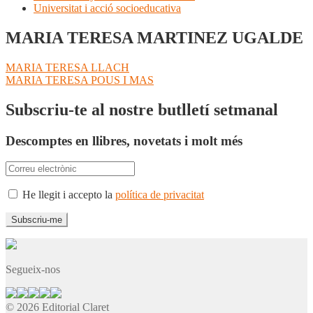
Universitat i acció socioeducativa
MARIA TERESA MARTINEZ UGALDE
Navegació
Entrada
MARIA TERESA LLACH
anterior:
Pròxima
MARIA TERESA POUS I MAS
d'entrades
entrada:
Subscriu-te al nostre butlletí setmanal
Descomptes en llibres, novetats i molt més
He llegit i accepto la
política de privacitat
Segueix-nos
© 2026 Editorial Claret