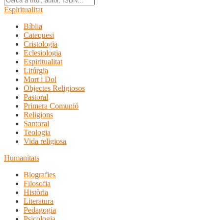
Espiritualitat
Bíblia
Catequesi
Cristologia
Eclesiologia
Espiritualitat
Litúrgia
Mort i Dol
Objectes Religiosos
Pastoral
Primera Comunió
Religions
Santoral
Teologia
Vida religiosa
Humanitats
Biografies
Filosofia
Història
Literatura
Pedagogia
Psicologia