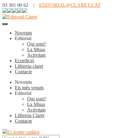
93 301 00 62 |
EDITORIAL@CLARET.CAT
Novetats
Editorial
Qui som?
La Missa
Activitats
Ecoedició
Llibreria claret
Contacte
Novetats
Els més venuts
Editorial
Qui som?
La Missa
Activitats
Llibreria Claret
Contacte
El nostre catàleg