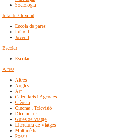
Sociologia
Infantil / Juvenil
Escola de pares
Infantil
Juvenil
Escolar
Escolar
Altres
Altres
Anglès
Art
Calendaris i Agendes
Ciència
Cinema i Televisió
Diccionaris
Guies de Viatge
Literatura de Viatges
Multimèdia
Poesia