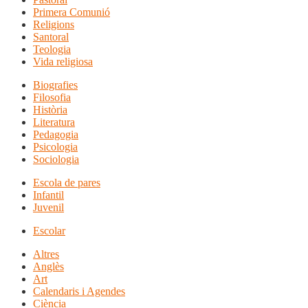
Primera Comunió
Religions
Santoral
Teologia
Vida religiosa
Biografies
Filosofia
Història
Literatura
Pedagogia
Psicologia
Sociologia
Escola de pares
Infantil
Juvenil
Escolar
Altres
Anglès
Art
Calendaris i Agendes
Ciència