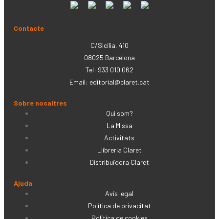
Contacte
C/Sicília, 410
08025 Barcelona
Tel: 933 010 062
Email:
editorial@claret.cat
Sobre nosaltres
Qui som?
La Missa
Activitats
Llibreria Claret
Distribuïdora Claret
Ajuda
Avís legal
Política de privacitat
Política de cookies