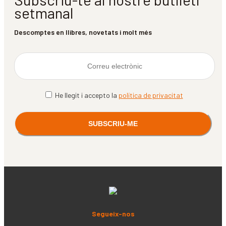
setmanal
Descomptes en llibres, novetats i molt més
He llegit i accepto la
política de privacitat
Segueix-nos