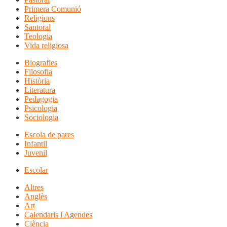
Primera Comunió
Religions
Santoral
Teologia
Vida religiosa
Biografies
Filosofia
Història
Literatura
Pedagogia
Psicologia
Sociologia
Escola de pares
Infantil
Juvenil
Escolar
Altres
Anglès
Art
Calendaris i Agendes
Ciència