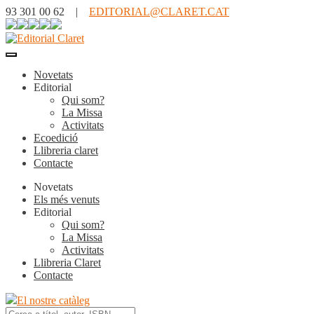
93 301 00 62 |
EDITORIAL@CLARET.CAT
Novetats
Editorial
Qui som?
La Missa
Activitats
Ecoedició
Llibreria claret
Contacte
Novetats
Els més venuts
Editorial
Qui som?
La Missa
Activitats
Llibreria Claret
Contacte
El nostre catàleg