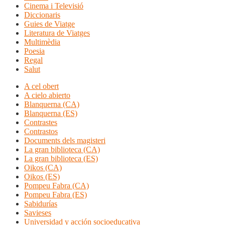
Cinema i Televisió
Diccionaris
Guies de Viatge
Literatura de Viatges
Multimèdia
Poesia
Regal
Salut
A cel obert
A cielo abierto
Blanquerna (CA)
Blanquerna (ES)
Contrastes
Contrastos
Documents dels magisteri
La gran biblioteca (CA)
La gran biblioteca (ES)
Oikos (CA)
Oikos (ES)
Pompeu Fabra (CA)
Pompeu Fabra (ES)
Sabidurías
Savieses
Universidad y acción socioeducativa