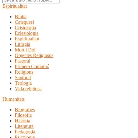
Espiritualitat
Bíblia
Catequesi
Cristologia
Eclesiologia
Espiritualitat
Litúrgia
Mort i Dol
Objectes Religiosos
Pastoral
Primera Comunió
Religions
Santoral
Teologia
Vida religiosa
Humanitats
Biografies
Filosofia
Història
Literatura
Pedagogia
Psicologia