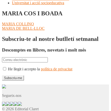
Universitat i acció socioeducativa
MARIA COS I BOADA
Navegació
Entrada
MARIA COLLINO
anterior:
Pròxima
MARIA DE BELL-LLOC
d'entrades
entrada:
Subscriu-te al nostre butlletí setmanal
Descomptes en llibres, novetats i molt més
He llegit i accepto la
política de privacitat
Segueix-nos
© 2026 Editorial Claret