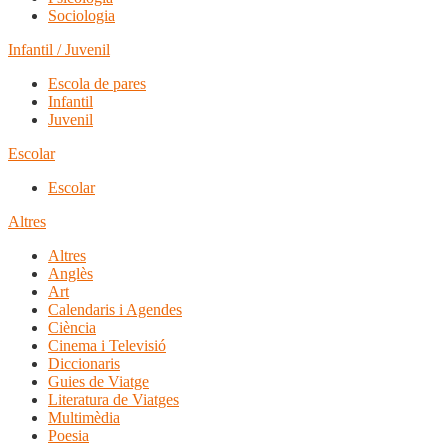
Sociologia
Infantil / Juvenil
Escola de pares
Infantil
Juvenil
Escolar
Escolar
Altres
Altres
Anglès
Art
Calendaris i Agendes
Ciència
Cinema i Televisió
Diccionaris
Guies de Viatge
Literatura de Viatges
Multimèdia
Poesia