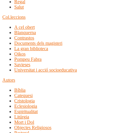
Regal
Salut
Col.leccions
A cel obert
Blanquerna
Contrastos
Documents dels magisteri
La gran biblioteca
Oikos
Pompeu Fabra
Savieses
Universitat i acció socioeducativa
Autors
Bíblia
Catequesi
Cristologia
Eclesiologia
Espiritualitat
Litúrgia
Mort i Dol
Objectes Religiosos
Pastoral